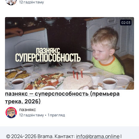
12 гадзін таму
02:03
пазнякс — суперспособность (премьера
трека, 2026)
пазнякс
12 гадзін таму
1 прагляд
© 2024-2026 Brama. Кантакт:
info@brama.online
|