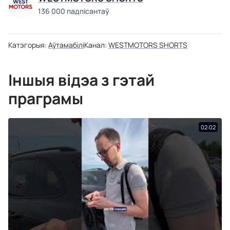
136 000 падпісантаў
Катэгорыя:
Аўтамабілі
Канал:
WESTMOTORS SHORTS
Іншыя відэа з гэтай
праграмы
02:02