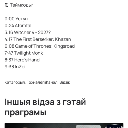
⏰ Таймкоды:
0:00 Уступ
0:24 Atomfall
3:16 Witcher 4 - 2027?
4:17 The First Berserker: Khazan
6:08 Game of Thrones: Kingsroad
7:47 Twilight Monk
8:37 Hero's Hand
9:38 InZoi
Катэгорыя:
Тэхналёгіі
Канал:
Відзік
Іншыя відэа з гэтай
праграмы
01:06:37