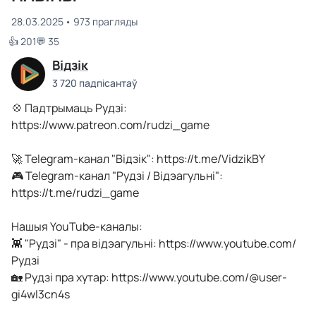
28.03.2025
973 прагляды
👍 201
💬 35
Відзік
3 720 падпісантаў
💠 Падтрымаць Рудзі:
https://www.patreon.com/rudzi_game
🚀 Telegram-канал "Відзік": https://t.me/VidzikBY
🎮 Telegram-канал "Рудзі / Відэагульні":
https://t.me/rudzi_game
Нашыя YouTube-каналы:
👾 "Рудзі" - пра відэагульні: https://www.youtube.com/
Рудзі
🏡 Рудзі пра хутар: https://www.youtube.com/@user-
gi4wl3cn4s