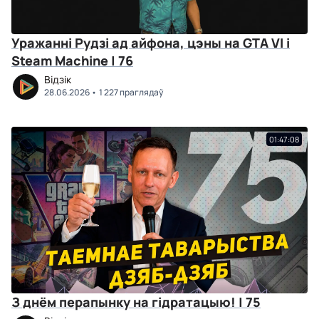
Уражанні Рудзі ад айфона, цэны на GTA VI і
Steam Machine | 76
Відзік
28.06.2026
1 227 праглядаў
01:47:08
З днём перапынку на гідратацыю! | 75