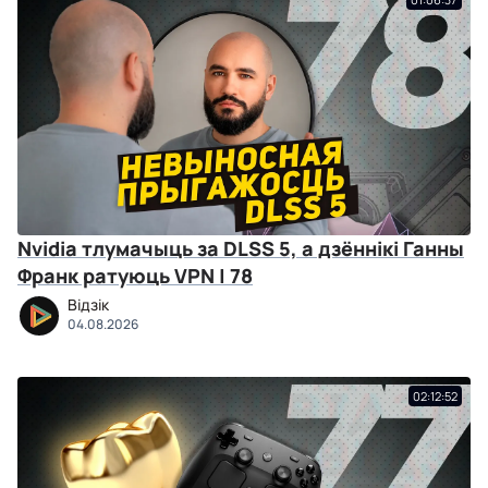
Nvidia тлумачыць за DLSS 5, а дзённікі Ганны
Франк ратуюць VPN | 78
Відзік
04.08.2026
02:12:52