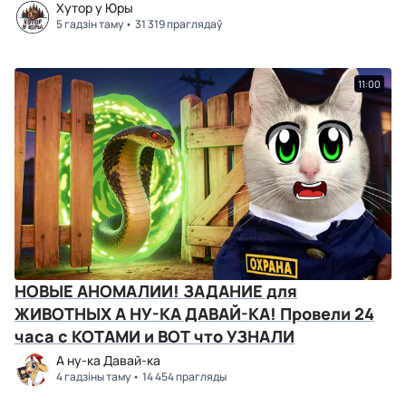
Хутор у Юры
5 гадзін таму
31 319 праглядаў
11:00
НОВЫЕ АНОМАЛИИ! ЗАДАНИЕ для
ЖИВОТНЫХ А НУ-КА ДАВАЙ-КА! Провели 24
часа с КОТАМИ и ВОТ что УЗНАЛИ
А ну-ка Давай-ка
4 гадзіны таму
14 454 прагляды