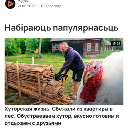
Відзік
21.06.2026
1 051 прагляд
Набіраюць папулярнасьць
45:38
Хуторская жизнь. Сбежали из квартиры в
лес. Обустраеваем хутор, вкусно готовим и
отдыхаем с друзьями