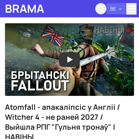
BRAMA
BE
Адк
Atomfall - апакаліпсіс у Англіі /
Witcher 4 - не раней 2027 /
Выйшла РПГ "Гульня тронаў" |
НАВІНЫ