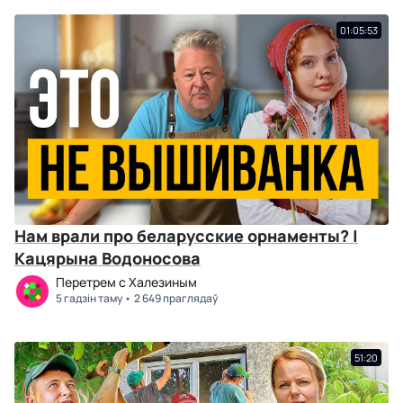
01:05:53
Нам врали про беларусские орнаменты? |
Кацярына Водоносова
Перетрем с Халезиным
5 гадзін таму
2 649 праглядаў
51:20