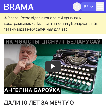
BRAMA
BE
Адк
⚠️
Увага! Гэтае відэа з канала, які прызнаны
«
экстрэмісцкім
». Падпіска на канал у Беларусі і лайк
гэтаму відэа небясьпечныя для вас
ДАЛИ 10 ЛЕТ ЗА МЕЧТУ О