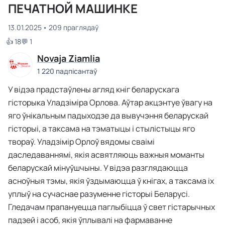
ПЕЧАТНОЙ МАШИНКЕ
13.01.2025
209 праглядаў
👍 18
💬 1
Novaja Ziamlia
1 220 падпісантаў
У відэа прадстаўлены агляд кніг беларускага
гісторыка Уладзіміра Орлова. Аўтар акцэнтуе ўвагу на
яго ўнікальным падыходзе да вывучэння беларускай
гісторыі, а таксама на тэматыцы і стылістыцы яго
твораў. Уладзімір Орлоў вядомы сваімі
даследаваннямі, якія асвятляюць важныя моманты
беларускай мінуўшчыны. У відэа разглядаюцца
асноўныя тэмы, якія ўздымаюцца ў кнігах, а таксама іх
уплыў на сучаснае разуменне гісторыі Беларусі.
Гледачам прапануецца паглыбіцца ў свет гістарычных
падзей і асоб, якія ўплывалі на фармаванне