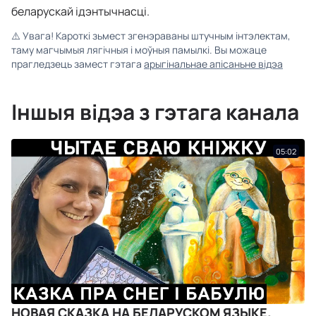
беларускай ідэнтычнасці.
⚠️
Увага! Кароткі зьмест згенэраваны штучным інтэлектам,
таму магчымыя лягічныя і моўныя памылкі. Вы можаце
прагледзець замест гэтага
арыгінальнае апісаньне відэа
Іншыя відэа з гэтага канала
05:02
НОВАЯ СКАЗКА НА БЕЛАРУСКОМ ЯЗЫКЕ.