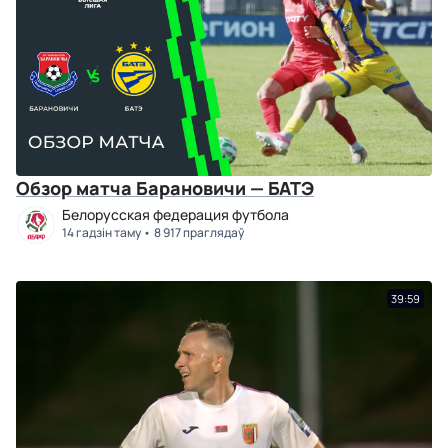
Обзор матча Барановичи — БАТЭ
Белорусская федерация футбола
14 гадзін таму
8 917 праглядаў
39:59