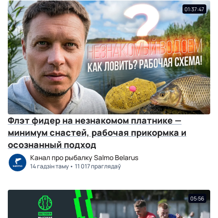
01:37:47
Флэт фидер на незнакомом платнике —
минимум снастей, рабочая прикормка и
осознанный подход
Канал про рыбалку Salmo Belarus
14 гадзін таму
11 017 праглядаў
05:56