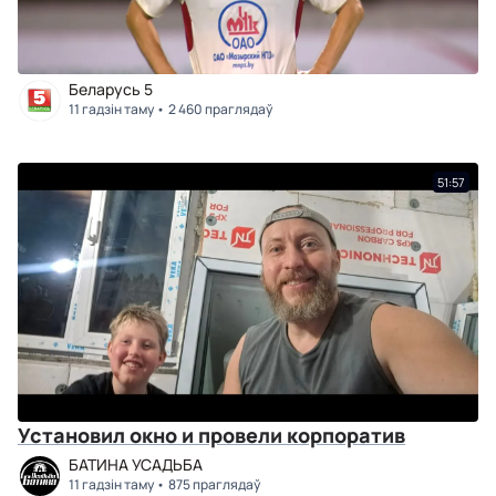
Беларусь 5
11 гадзін таму
2 460 праглядаў
51:57
Установил окно и провели корпоратив
БАТИНА УСАДЬБА
11 гадзін таму
875 праглядаў