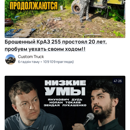
Брошенный КрАЗ 255 простоял 20 лет,
пробуем уехать своим ходом!!
Custom Truck
6 гадзін таму
109 109 праглядаў
47:26