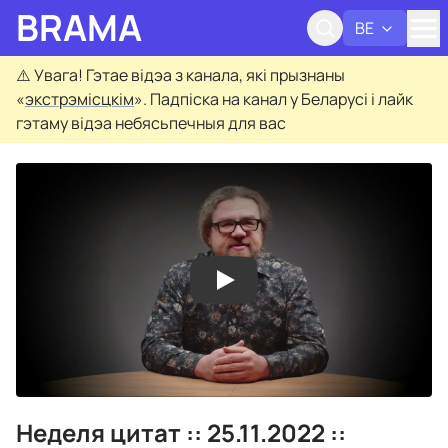
BRAMA
BE
Адк
⚠️
Увага! Гэтае відэа з канала, які прызнаны
«
экстрэмісцкім
». Падпіска на канал у Беларусі і лайк
гэтаму відэа небясьпечныя для вас
Неделя цитат :: 25.11.2022 ::