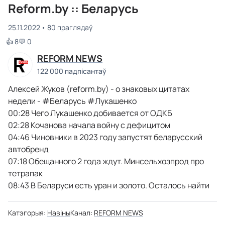
Reform.by :: Беларусь
25.11.2022
80 праглядаў
👍 8
💬 0
REFORM NEWS
122 000 падпісантаў
Алексей Жуков (reform.by) - о знаковых цитатах
недели - #Беларусь #Лукашенко
00:28 Чего Лукашенко добивается от ОДКБ
02:28 Кочанова начала войну с дефицитом
04:46 Чиновники в 2023 году запустят беларусский
автобренд
07:18 Обещанного 2 года ждут. Минсельхозпрод про
тетрапак
08:43 В Беларуси есть уран и золото. Осталось найти
Катэгорыя:
Навіны
Канал:
REFORM NEWS