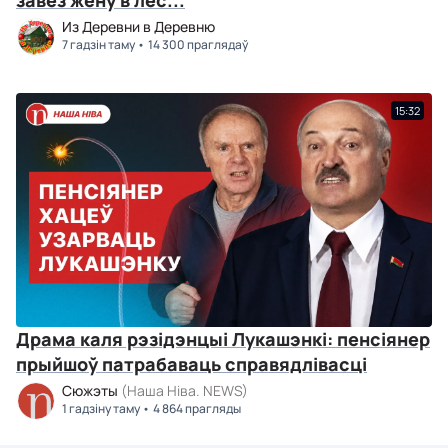
завёз жену в лес...
Из Деревни в Деревню
7 гадзін таму
14 300 праглядаў
15:32
Драма каля рэзідэнцыі Лукашэнкі: пенсіянер
прыйшоў патрабаваць справядлівасці
Сюжэты
(Наша Ніва. NEWS)
1 гадзіну таму
4 864 прагляды