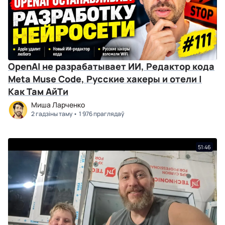
OpenAI не разрабатывает ИИ, Редактор кода
Meta Muse Code, Русские хакеры и отели |
Как Там АйТи
Миша Ларченко
2 гадзіны таму
1 976 праглядаў
51:46