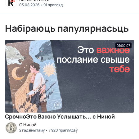
03.08.2026
91 прагляд
Набіраюць папулярнасьць
01:00:07
СрочноЭто Важно Услышать... с Ниной
C Ниной
2 гадзіны таму
7 920 праглядаў