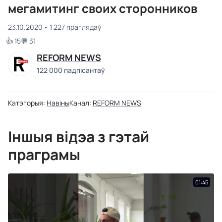
мегамитинг своих сторонников
23.10.2020
1 227 праглядаў
👍 15
💬 31
REFORM NEWS
122 000 падпісантаў
Катэгорыя:
Навіны
Канал:
REFORM NEWS
Іншыя відэа з гэтай
праграмы
01:45