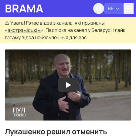
BRAMA
BE
Адк
⚠️
Увага! Гэтае відэа з канала, які прызнаны
«
экстрэмісцкім
». Падпіска на канал у Беларусі і лайк
гэтаму відэа небясьпечныя для вас
Лукашенко решил отменить