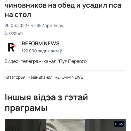
чиновников на обед и усадил пса
на стол
20.06.2022
45 982 прагляды
👍 73
💬 49
REFORM NEWS
122 000 падпісантаў
Видео: телеграм-канал "Пул Первого"
Катэгорыя:
Навіны
Канал:
REFORM NEWS
Іншыя відэа з гэтай
праграмы
01:45