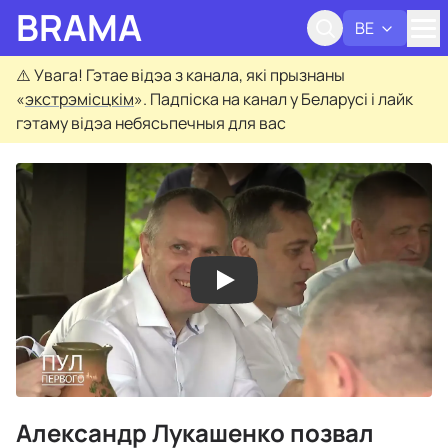
BRAMA
BE
Адк
⚠️
Увага! Гэтае відэа з канала, які прызнаны
«
экстрэмісцкім
». Падпіска на канал у Беларусі і лайк
гэтаму відэа небясьпечныя для вас
Александр Лукашенко позвал