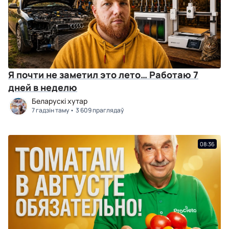
Я почти не заметил это лето… Работаю 7
дней в неделю
Беларускі хутар
7 гадзін таму
3 609 праглядаў
08:36