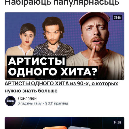
Набіраюць папулярнасьць
31:16
АРТИСТЫ ОДНОГО ХИТА из 90-х, о которых
нужно знать больше
Лонгплей
3 гадзіны таму
9 031 прагляд
14:28