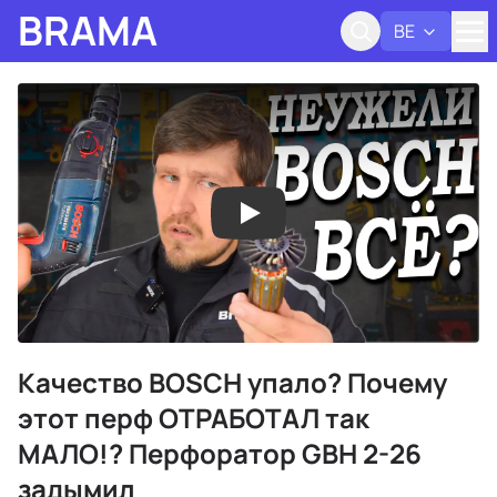
BRAMA
BE
Адк
Качество BOSCH упало? Почему
этот перф ОТРАБОТАЛ так
МАЛО!? Перфоратор GBH 2-26
задымил