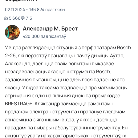
02.11.2024
136 824 прагляды
👍 5 666
💬 715
Александр М. Брест
420 000 падпісантаў
У відэа разглядаецца сітуацыя з перфаратарам Bosch
2-26, які перастаў працаваць і пачаў дыміць. Аўтар,
Аляксандр, дзеліцца сваім вопытам і выказвае
незадаволенасць якасцю інструмента Bosch,
задаючыся пытаннем, ці не адбылося падзенне яго
якасці. У відэа таксама згадваецца пра магчымасць
атрымання скідкі на пільныя дыскі па промакодзе
BRESTRAGE. Аляксандр займаецца рамонтам і
продажам электраінструмента і прапануе гледачам
азнаёміцца з яго іншымі відэа, у якіх ён дзеліцца
парадамі па выбары і абслугоўванні інструментаў. Ён
акцэнтуе ўвагу на характарыстыках інструментаў, іх