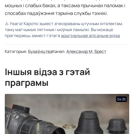
моцных і слабых баках, а таксама прычынах паломак і
спосабах падаўжэння тэрміна службы тэхнікі.
⚠️
Увага! Кароткі зьмест згенэраваны штучным інтэлектам,
таму магчымыя лягічныя і моўныя памылкі. Вы можаце
прагледзець замест гэтага
арыгінальнае апісаньне відэа
Катэгорыя:
Будаўніцтва
Канал:
Александр М. Брест
Іншыя відэа з гэтай
праграмы
04:35