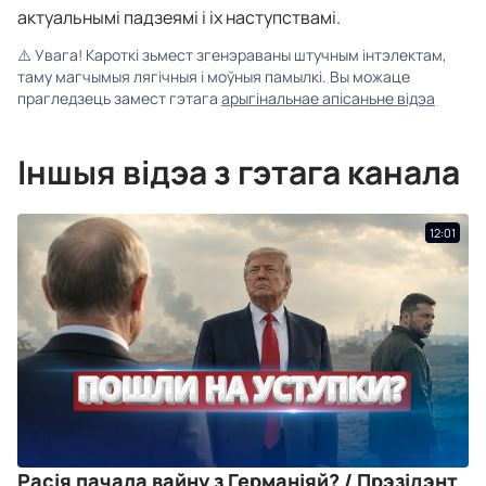
актуальнымі падзеямі і іх наступствамі.
⚠️
Увага! Кароткі зьмест згенэраваны штучным інтэлектам,
таму магчымыя лягічныя і моўныя памылкі. Вы можаце
прагледзець замест гэтага
арыгінальнае апісаньне відэа
Іншыя відэа з гэтага канала
12:01
Расія пачала вайну з Германіяй? / Прэзідэнт