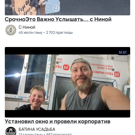
СрочноЭто Важно Услышать... с Ниной
C Ниной
45 хвілін таму
2 702 прагляды
51:57
Установил окно и провели корпоратив
БАТИНА УСАДЬБА
12 гадзін таму
937 праглядаў