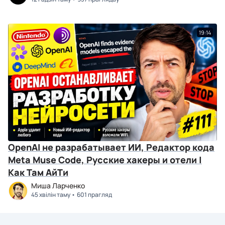
19:14
OpenAI не разрабатывает ИИ, Редактор кода
Meta Muse Code, Русские хакеры и отели |
Как Там АйТи
Миша Ларченко
45 хвілін таму
601 прагляд