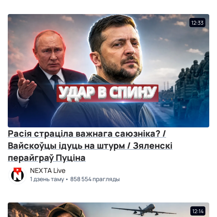
12:33
Расія страціла важнага саюзніка? /
Вайскоўцы ідуць на штурм / Зяленскі
перайграў Пуціна
NEXTA Live
1 дзень таму
858 554 прагляды
12:14