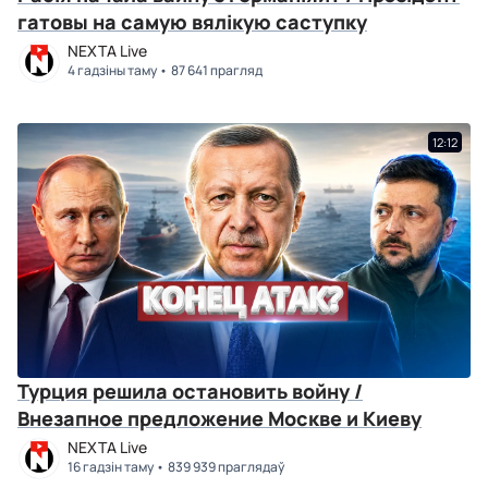
гатовы на самую вялікую саступку
NEXTA Live
4 гадзіны таму
87 641 прагляд
12:12
Турция решила остановить войну /
Внезапное предложение Москве и Киеву
NEXTA Live
16 гадзін таму
839 939 праглядаў