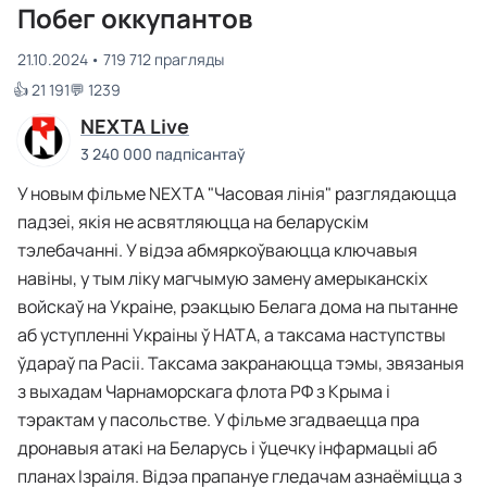
Побег оккупантов
21.10.2024
719 712 прагляды
👍 21 191
💬 1239
NEXTA Live
3 240 000 падпісантаў
У новым фільме NEXTA "Часовая лінія" разглядаюцца
падзеі, якія не асвятляюцца на беларускім
тэлебачанні. У відэа абмяркоўваюцца ключавыя
навіны, у тым ліку магчымую замену амерыканскіх
войскаў на Украіне, рэакцыю Белага дома на пытанне
аб уступленні Украіны ў НАТА, а таксама наступствы
ўдараў па Расіі. Таксама закранаюцца тэмы, звязаныя
з выхадам Чарнаморскага флота РФ з Крыма і
тэрактам у пасольстве. У фільме згадваецца пра
дронавыя атакі на Беларусь і ўцечку інфармацыі аб
планах Ізраіля. Відэа прапануе гледачам азнаёміцца з