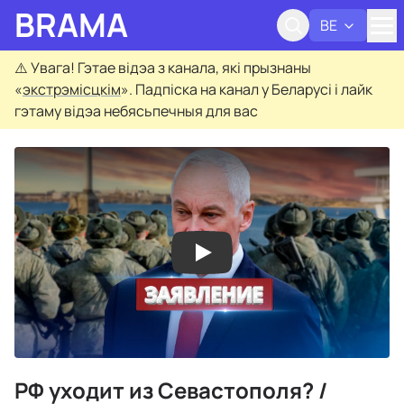
BRAMA
BE
Адк
⚠️
Увага! Гэтае відэа з канала, які прызнаны
«
экстрэмісцкім
». Падпіска на канал у Беларусі і лайк
гэтаму відэа небясьпечныя для вас
РФ уходит из Севастополя? /