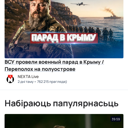
ВСУ провели военный парад в Крыму /
Переполох на полуострове
NEXTA Live
2 дні таму
762 215 праглядаў
Набіраюць папулярнасьць
39:59