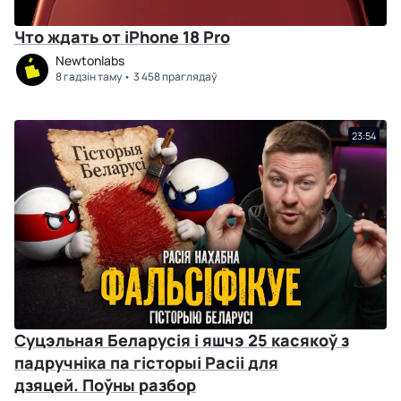
Что ждать от iPhone 18 Pro
Newtonlabs
8 гадзін таму
3 458 праглядаў
23:54
Суцэльная Беларусія і яшчэ 25 касякоў з
падручніка па гісторыі Расіі для
дзяцей. Поўны разбор