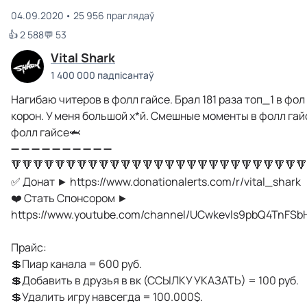
04.09.2020
25 956 праглядаў
👍 2 588
💬 53
Vital Shark
1 400 000 падпісантаў
Нагибаю читеров в фолл гайсе. Брал 181 раза топ_1 в фол 
корон. У меня большой х*й. Смешные моменты в фолл гайс
фолл гайсе🦈
➖ ➖ ➖ ➖ ➖ ➖ ➖ ➖ ➖ ➖
🔻🔻🔻🔻🔻🔻🔻🔻🔻🔻🔻🔻🔻🔻🔻🔻🔻🔻🔻🔻🔻🔻🔻🔻🔻🔻🔻
✅ Донат ► https://www.donationalerts.com/r/vital_shark
❤️ Стать Спонсором ►
https://www.youtube.com/channel/UCwkevls9pbQ4TnFSbH
Прайс:
💲Пиар канала = 600 руб.
💲Добавить в друзья в вк (ССЫЛКУ УКАЗАТЬ) = 100 руб.
💲Удалить игру навсегда = 100.000$.