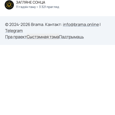
ЗАГЛЯНЕ СОНЦА
11 гадзін таму
3 321 прагляд
© 2024-2026 Brama. Кантакт:
info@brama.online
|
Telegram
Пра праект
Сыстэмная тэма
Падтрымаць