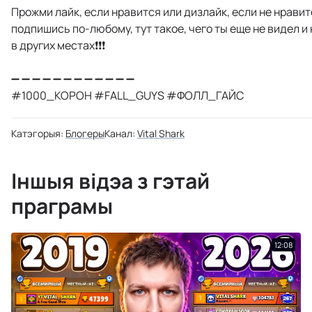
Прожми лайк, если нравится или дизлайк, если не нравитс
подпишись по-любому, тут такое, чего ты еще не видел и
в других местах❗️❗️❗️
➖ ➖ ➖ ➖ ➖ ➖ ➖ ➖ ➖ ➖ ➖ ➖
#1000_КОРОН #FALL_GUYS #ФОЛЛ_ГАЙС
Катэгорыя:
Блогеры
Канал:
Vital Shark
Іншыя відэа з гэтай
праграмы
12:08