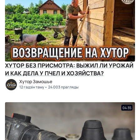
ХУТОР БЕЗ ПРИСМОТРА: ВЫЖИЛ ЛИ УРОЖАЙ
И КАК ДЕЛА У ПЧЕЛ И ХОЗЯЙСТВА?
Хутор Замошье
12 гадзін таму
24 003 прагляды
04:35