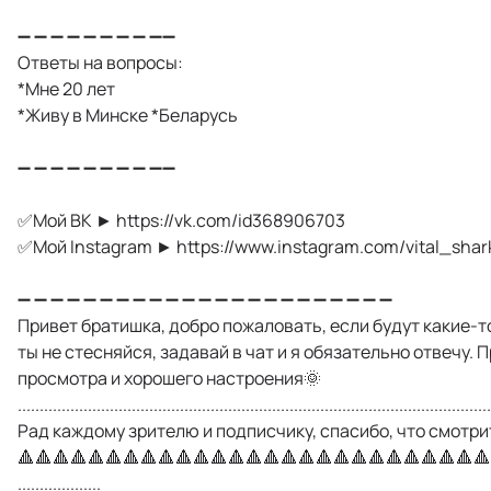
➖ ➖ ➖ ➖ ➖ ➖ ➖ ➖ ➖➖
Ответы на вопросы:
*Мне 20 лет
*Живу в Минске *Беларусь
➖ ➖ ➖ ➖ ➖ ➖ ➖ ➖ ➖➖
✅Мой ВК ► https://vk.com/id368906703
✅Мой Instagram ► https://www.instagram.com/vital_shar
➖ ➖ ➖ ➖ ➖ ➖ ➖ ➖ ➖ ➖ ➖ ➖ ➖ ➖ ➖ ➖ ➖ ➖ ➖ ➖ ➖ ➖ ➖
Привет братишка, добро пожаловать, если будут какие-т
ты не стесняйся, задавай в чат и я обязательно отвечу. 
просмотра и хорошего настроения🌞
............................................................................................................
Рад каждому зрителю и подписчику, спасибо, что смотри
🔺🔺🔺🔺🔺🔺🔺🔺🔺🔺🔺🔺🔺🔺🔺🔺🔺🔺🔺🔺🔺🔺🔺🔺🔺🔺🔺
...................