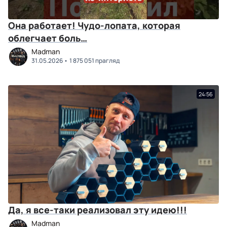
Она работает! Чудо-лопата, которая
облегчает боль…
Madman
31.05.2026
1 875 051 прагляд
24:56
Да, я все-таки реализовал эту идею!!!
Madman