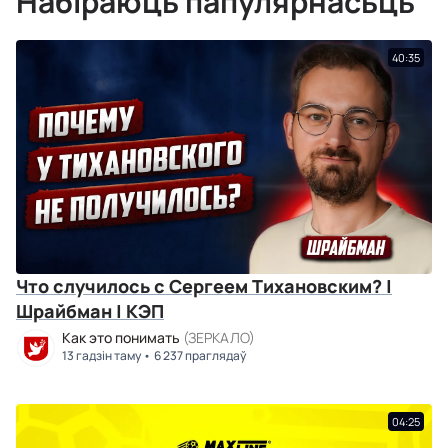
Набіраюць папулярнасьць
40:35
Что случилось с Сергеем Тихановским? |
Шрайбман | КЭП
Как это понимать
(ЗЕРКАЛО)
13 гадзін таму
6 237 праглядаў
04:25