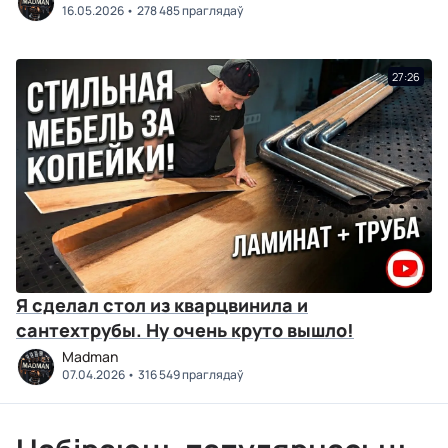
16.05.2026
278 485 праглядаў
27:26
Я сделал стол из кварцвинила и
сантехтрубы. Ну очень круто вышло!
Madman
07.04.2026
316 549 праглядаў