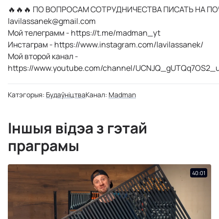
🔥🔥🔥 ПО ВОПРОСАМ СОТРУДНИЧЕСТВА ПИСАТЬ НА ПО
lavilassanek@gmail.com
Мой телеграмм - https://t.me/madman_yt
Инстаграм - https://www.instagram.com/lavilassanek/
Мой второй канал -
https://www.youtube.com/channel/UCNJQ_gUTQq7OS2_
Катэгорыя:
Будаўніцтва
Канал:
Madman
Іншыя відэа з гэтай
праграмы
40:01