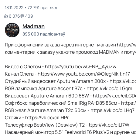
18.11.2022
72 791 прагляд
👍 6 076
💬 409
Madman
895 000 падпісантаў
При оформлении заказа через интернет магазин https://w
комментарии к заказу укажите промокод MADMAN и полу
Видос с Олегом - https://youtu.be/wQ-NB_AyuZw
Канал Олега - https://www.youtube.com/@OlegNikitin17
Студийный видеосвет Aputure Amaran 200x - https://vk.c
RGB лампочка Aputure Accent B7c - https://vk.cc/ciLGqm
Видеосвет Aputure Amaran 60D 65W - https://vk.cc/ciLGD
Софтбокс параболический SmallRig RA-D85 85см - https:/
RGB жезл Aputure Amaran T2c 60см - https://vk.cc/ciLHg7
Стойки - https://vk.cc/ciLHPr
Телесуфлер BestView (Desview) T2 - ttps://vk.cc/ciLI7W
Накамерный монитор 5.5" Feelworld F6 Plus V2 и другие м