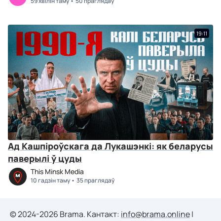
59 хвілін таму
50 праглядаў
19:11
Ад Кашпіроўскага да Лукашэнкі: як беларусы
паверылі ў цуды
This Minsk Media
10 гадзін таму
35 праглядаў
© 2024-2026 Brama. Кантакт:
info@brama.online
|