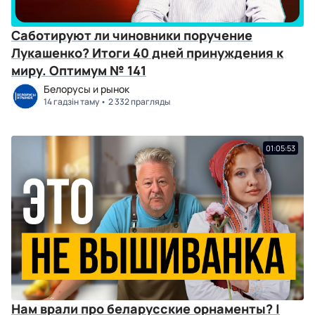
Саботируют ли чиновники поручение
Лукашенко? Итоги 40 дней принуждения к
миру. Оптимум № 141
Белорусы и рынок
14 гадзін таму
2 332 прагляды
01:05:53
Нам врали про беларусские орнаменты? |