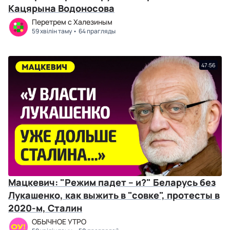
Кацярына Водоносова
Перетрем с Халезиным
59 хвілін таму
64 прагляды
47:56
Мацкевич: "Режим падет – и?" Беларусь без
Лукашенко, как выжить в "совке", протесты в
2020-м, Сталин
ОБЫЧНОЕ УТРО