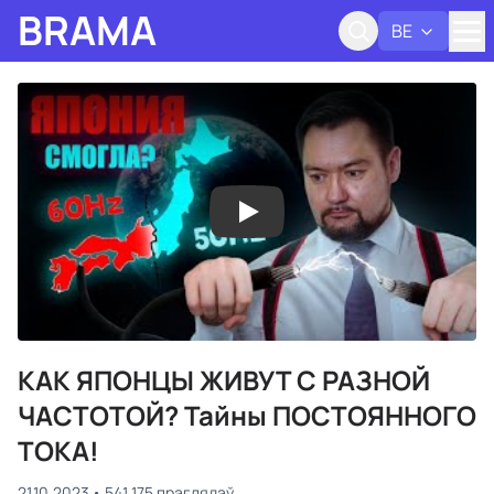
BRAMA
BE
Адк
КАК ЯПОНЦЫ ЖИВУТ С РАЗНОЙ
ЧАСТОТОЙ? Тайны ПОСТОЯННОГО
ТОКА!
21.10.2023
541 175 праглядаў