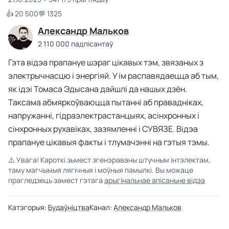
👍 20 500
💬 1325
Александр Мальков
2 110 000 падпісантаў
Гэта відэа прапануе шэраг цікавых тэм, звязаных з
электрычнасцю і энергіяй. У ім распавядаецца аб тым,
як ідэі Томаса Эдысана дайшлі да нашых дзён.
Таксама абмяркоўваюцца пытанні аб правадніках,
напружанні, гідраэлектрастанцыях, асінхронных і
сінхронных рухавіках, зазямленні і СУВЯЗЕ. Відэа
прапануе цікавыя факты і тлумачэнні на гэтыя тэмы.
⚠️
Увага! Кароткі зьмест згенэраваны штучным інтэлектам,
таму магчымыя лягічныя і моўныя памылкі. Вы можаце
прагледзець замест гэтага
арыгінальнае апісаньне відэа
Катэгорыя:
Будаўніцтва
Канал:
Александр Мальков