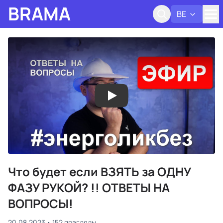
BRAMA
BE
Адк
Что будет если ВЗЯТЬ за ОДНУ
ФАЗУ РУКОЙ? !! ОТВЕТЫ НА
ВОПРОСЫ!
20.08.2023
152 прагляды