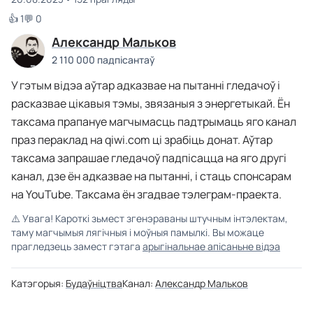
👍 1
💬 0
Александр Мальков
2 110 000 падпісантаў
У гэтым відэа аўтар адказвае на пытанні гледачоў і
расказвае цікавыя тэмы, звязаныя з энергетыкай. Ён
таксама прапануе магчымасць падтрымаць яго канал
праз пераклад на qiwi.com ці зрабіць донат. Аўтар
таксама запрашае гледачоў падпісацца на яго другі
канал, дзе ён адказвае на пытанні, і стаць спонсарам
на YouTube. Таксама ён згадвае тэлеграм-праекта.
⚠️
Увага! Кароткі зьмест згенэраваны штучным інтэлектам,
таму магчымыя лягічныя і моўныя памылкі. Вы можаце
прагледзець замест гэтага
арыгінальнае апісаньне відэа
Катэгорыя:
Будаўніцтва
Канал:
Александр Мальков