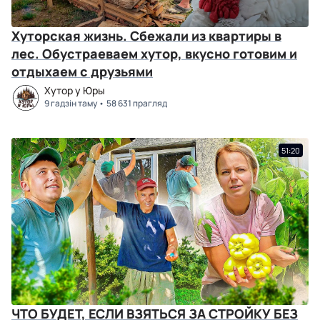
Хуторская жизнь. Сбежали из квартиры в
лес. Обустраеваем хутор, вкусно готовим и
отдыхаем с друзьями
Хутор у Юры
9 гадзін таму
58 631 прагляд
51:20
ЧТО БУДЕТ, ЕСЛИ ВЗЯТЬСЯ ЗА СТРОЙКУ БЕЗ