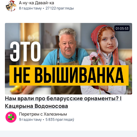
А ну-ка Давай-ка
8 гадзін таму
27 122 прагляды
01:05:53
Нам врали про беларусские орнаменты? |
Кацярына Водоносова
Перетрем с Халезиным
9 гадзін таму
5 835 праглядаў