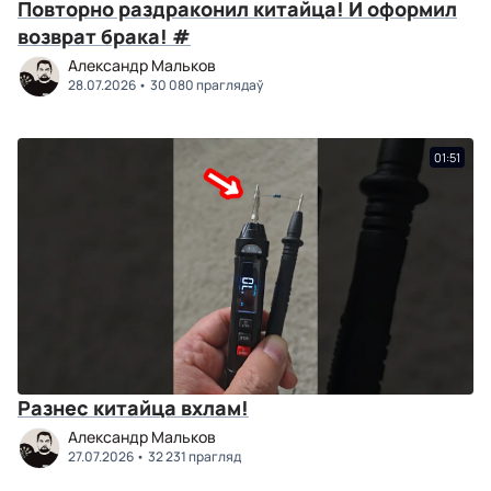
Повторно раздраконил китайца! И оформил
возврат брака! #
Александр Мальков
28.07.2026
30 080 праглядаў
01:51
Разнес китайца вхлам!
Александр Мальков
27.07.2026
32 231 прагляд