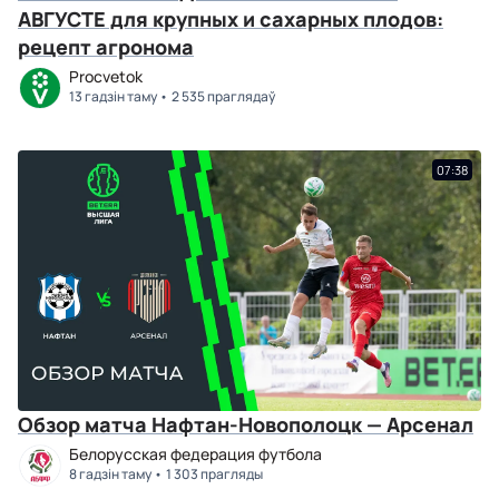
АВГУСТЕ для крупных и сахарных плодов:
рецепт агронома
Procvetok
13 гадзін таму
2 535 праглядаў
07:38
Обзор матча Нафтан-Новополоцк — Арсенал
Белорусская федерация футбола
8 гадзін таму
1 303 прагляды