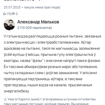
23.07.2023
пакуль няма праглядаў
👍 710
💬 0
Александр Мальков
2 110 000 падпісантаў
У гэтым відэа разглядаюцца розныя пытанні, звязаныя
з электрычнасцю і электраабсталяваннем. Аўтар
адказвае на пытанні, такія як магчымасць зазямлення
ўсёй вуліцы ў вёсцы, прычына гулу электрашчытка ў
кватэры, назва "фазы" і значэнне напругі паміж фазамі.
Ён таксама абмяркоўвае розныя маркі абсталявання,
чытку складаных схем і доўгае замыканне. У апісанні
прапануецца падтрымаць аўтара, а таксама
прагледзець іншыя відэа на канале, прысвечаныя
энергалікбезу.
⚠️
Увага! Кароткі зьмест згенэраваны штучным інтэлектам,
таму магчымыя лягічныя і моўныя памылкі. Вы можаце