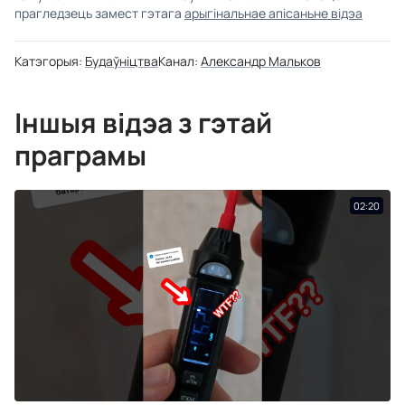
прагледзець замест гэтага
арыгінальнае апісаньне відэа
Катэгорыя:
Будаўніцтва
Канал:
Александр Мальков
Іншыя відэа з гэтай
праграмы
02:20