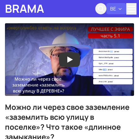
BRAMA
BE
Адк
Можно ли через свое заземление
«заземлить всю улицу в
поселке»? Что такое «длинное
замыкание»?