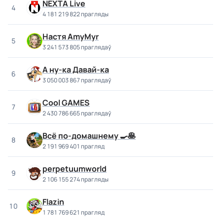
NEXTA Live
4
4 181 219 822 прагляды
Настя AmyMyr
5
3 241 573 805 праглядаў
А ну-ка Давай-ка
6
3 050 003 867 праглядаў
Cool GAMES
7
2 430 786 665 праглядаў
Всё по-домашнему 🍳🥞
8
2 191 969 401 прагляд
perpetuumworld
9
2 106 155 274 прагляды
Flazin
10
1 781 769 621 прагляд