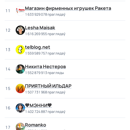
Магазин фирменных игрушек Ракета
11
1 633 929 078 праглядаў
Lesha Maisak
12
1 616 269 955 праглядаў
telblog.net
13
1 559 589 757 праглядаў
Никита Нестеров
14
1 552 879 913 прагляды
ПРИЯТНЫЙ ИЛЬДАР
15
1 507 731 968 праглядаў
💙МЭННИ💙
16
1 402 724 887 праглядаў
Romanko
17