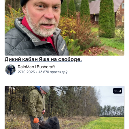
Дикий кабан Яша на свободе.
RainMan | Bushcraft
27.10.2025
43 870 праглядаў
21:31