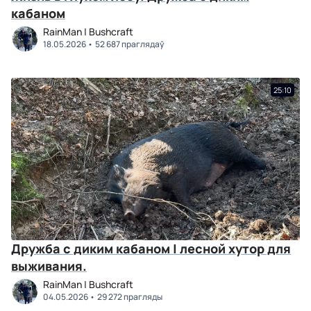
кабаном
RainMan | Bushcraft
18.05.2026
52 687 праглядаў
25:10
Дружба с диким кабаном | лесной хутор для
выживания.
RainMan | Bushcraft
04.05.2026
29 272 прагляды