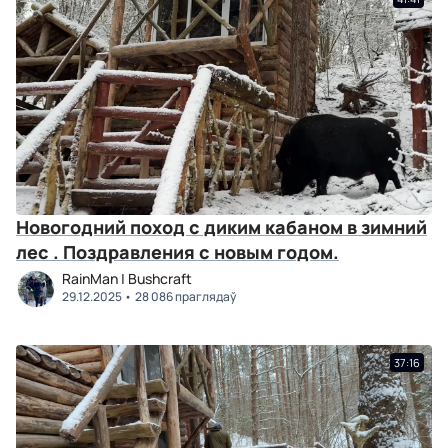
Новогодний поход с диким кабаном в зимний
лес . Поздравления с новым годом.
RainMan | Bushcraft
29.12.2025
28 086 праглядаў
37:16