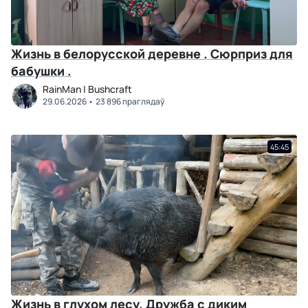
Жизнь в белорусской деревне . Сюрприз для
бабушки .
RainMan | Bushcraft
29.06.2026
23 896 праглядаў
45:45
Жизнь в глухом лесу. Дружба с диким