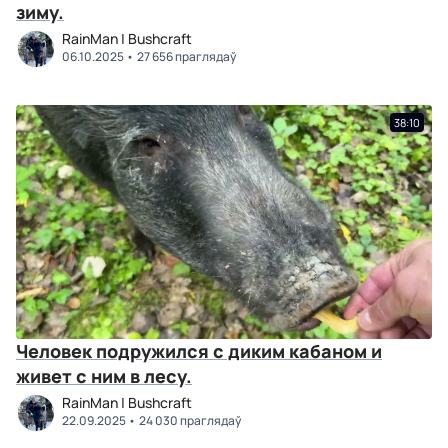
зиму.
RainMan | Bushcraft
06.10.2025
27 656 праглядаў
38:10
Человек подружился с диким кабаном и
живет с ним в лесу.
RainMan | Bushcraft
22.09.2025
24 030 праглядаў