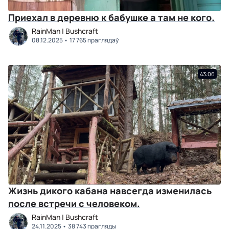
Приехал в деревню к бабушке а там не кого.
RainMan | Bushcraft
08.12.2025
17 765 праглядаў
43:06
Жизнь дикого кабана навсегда изменилась
после встречи с человеком.
RainMan | Bushcraft
24.11.2025
38 743 прагляды