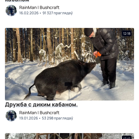
RainMan | Bushcraft
16.02.2026
91 327 праглядаў
12:18
Дружба с диким кабаном.
RainMan | Bushcraft
19.01.2026
53 298 праглядаў
41:41