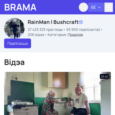
BRAMA
BE
Адк
RainMan | Bushcraft
27 423 323 прагляды
93 900 падпісантаў
206 відэа
Катэгорыя:
Прырода
Падпісацца
Відэа
25:42