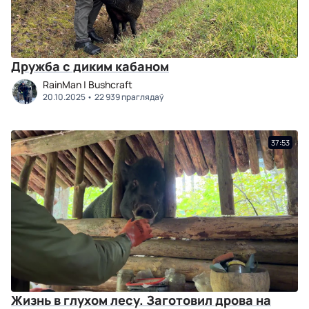
Дружба с диким кабаном
RainMan | Bushcraft
20.10.2025
22 939 праглядаў
37:53
Жизнь в глухом лесу. Заготовил дрова на