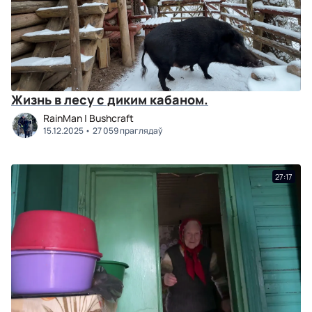
Жизнь в лесу с диким кабаном.
RainMan | Bushcraft
15.12.2025
27 059 праглядаў
27:17