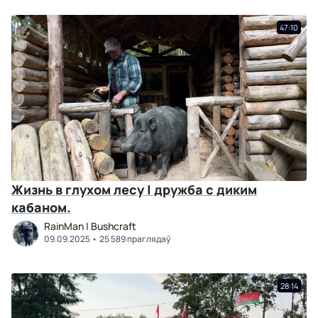
47:10
Жизнь в глухом лесу | дружба с диким
кабаном.
RainMan | Bushcraft
09.09.2025
25 589 праглядаў
28:14