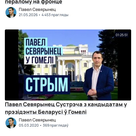
пералому на фронце
Павел Севярынец
21.05.2026
4 453 прагляды
01:25:51
Павел Севярынец Сустрэча з кандыдатам у
прэзідэнты Беларусі ў Гомелі
Павел Севярынец
05.03.2020
369 праглядаў