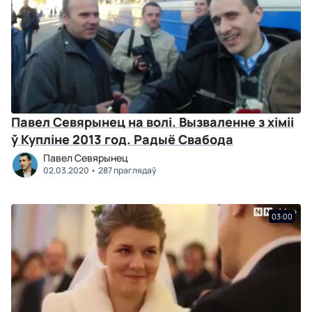
Павел Севярынец на волі. Вызваленне з хіміі
ў Купліне 2013 год. Радыё Свабода
Павел Севярынец
02.03.2020
287 праглядаў
03:00