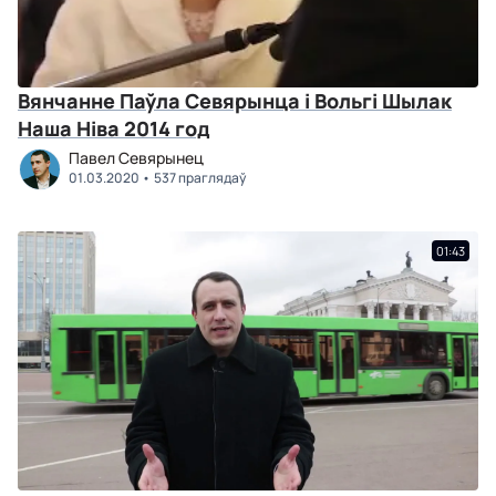
Вянчанне Паўла Севярынца і Вольгі Шылак
Наша Ніва 2014 год
Павел Севярынец
01.03.2020
537 праглядаў
01:43