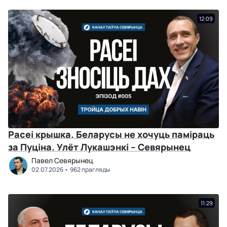
12:09
Расеі крышка. Беларусы не хочуць паміраць
за Пуціна. Улёт Лукашэнкі – Севярынец
Павел Севярынец
02.07.2026
962 прагляды
11:29