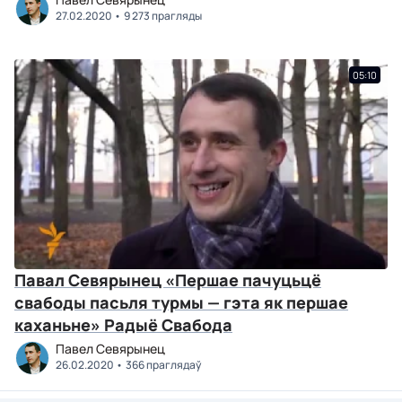
27.02.2020
9 273 прагляды
05:10
Павал Севярынец «Першае пачуцьцё
свабоды пасьля турмы — гэта як першае
каханьне» Радыё Свабода
Павел Севярынец
26.02.2020
366 праглядаў