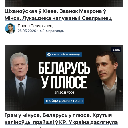
Ціханоўская ў Кіеве. Званок Макрона ў
Мінск. Лукашэнка напужаны! Севярынец
Павел Севярынец
28.05.2026
4 214 прагляды
10:06
Грэм у мінусе, Беларусь у плюсе. Крутыя
каліноўцы прайшлі ў КР. Украіна дасягнула