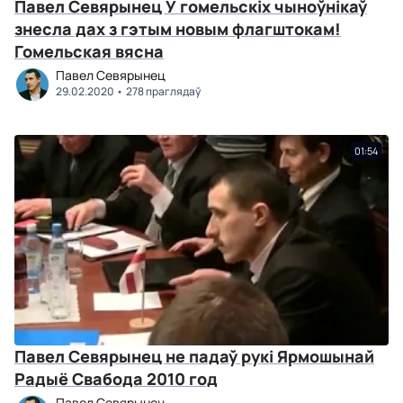
Павел Севярынец У гомельскіх чыноўнікаў
знесла дах з гэтым новым флагштокам!
Гомельская вясна
Павел Севярынец
29.02.2020
278 праглядаў
01:54
Павел Севярынец не падаў рукі Ярмошынай
Радыё Свабода 2010 год
Павел Севярынец