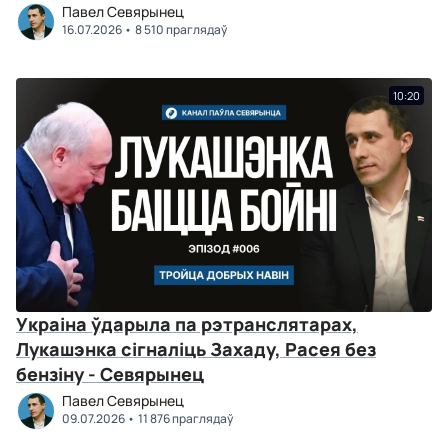
Павел Севярынец
16.07.2026
8 510 праглядаў
10:20
Украіна ўдарыла па рэтранслятарах,
Лукашэнка сігналіць Захаду, Расея без
бензіну - Севярынец
Павел Севярынец
09.07.2026
11 876 праглядаў