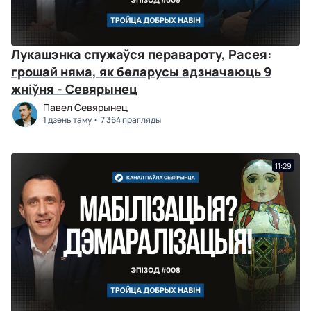
Лукашэнка спужаўся перавароту, Расея:
грошай няма, як беларусы адзначаюць 9
жніўня - Севярынец
Павел Севярынец
1 дзень таму
7 364 прагляды
11:29