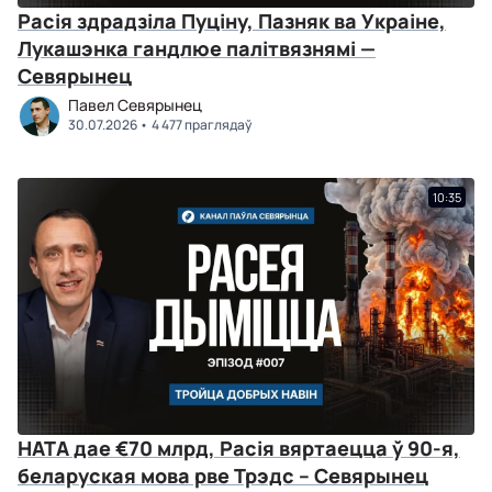
Расія здрадзіла Пуціну, Пазняк ва Украіне,
Лукашэнка гандлюе палітвязнямі —
Севярынец
Павел Севярынец
30.07.2026
4 477 праглядаў
10:35
НАТА дае €70 млрд, Расія вяртаецца ў 90-я,
беларуская мова рве Трэдс – Севярынец