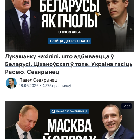
Лукашэнку нахілілі: што адбываецца ў
Беларусі. Ціханоўская ў топе. Украіна гасіць
Расею. Севярынец
Павел Севярынец
18.06.2026
4 375 праглядаў
12:37