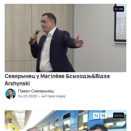
57:08
Севярынец у Магілёве &сыходзь&Відэа
Arshynski
Павел Севярынец
04.03.2020
447 праглядаў
02:04