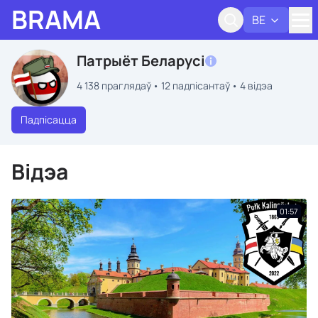
BRAMA
BE
Адк
Патрыёт Беларусі
4 138 праглядаў
12 падпісантаў
4 відэа
Падпісацца
Відэа
01:57