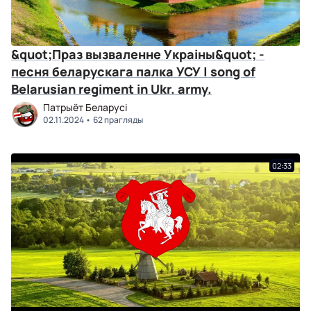
&quot;Праз вызваленне Украіны&quot; -
песня беларускага палка УСУ | song of
Belarusian regiment in Ukr. army.
Патрыёт Беларусі
02.11.2024
62 прагляды
02:33