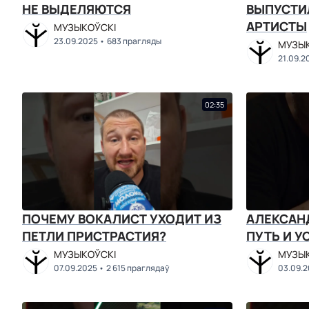
НЕ ВЫДЕЛЯЮТСЯ
ВЫПУСТИ
АРТИСТЫ
МУЗЫКОЎСКІ
23.09.2025
683 прагляды
МУЗЫК
21.09.2
02:35
ПОЧЕМУ ВОКАЛИСТ УХОДИТ ИЗ
АЛЕКСАН
ПЕТЛИ ПРИСТРАСТИЯ?
ПУТЬ И У
МУЗЫКОЎСКІ
МУЗЫК
07.09.2025
2 615 праглядаў
03.09.