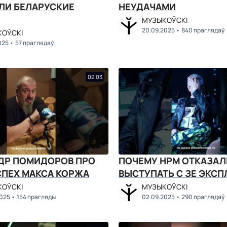
ЛИ БЕЛАРУСКИЕ
НЕУДАЧАМИ
МУЗЫКОЎСКІ
20.09.2025
840 праглядаў
ОЎСКІ
025
57 праглядаў
02:03
ДР ПОМИДОРОВ ПРО
ПОЧЕМУ НРМ ОТКАЗА
СПЕХ МАКСА КОРЖА
ВЫСТУПАТЬ С ЗЕ ЭКС
ОЎСКІ
МУЗЫКОЎСКІ
2025
154 прагляды
02.09.2025
290 праглядаў