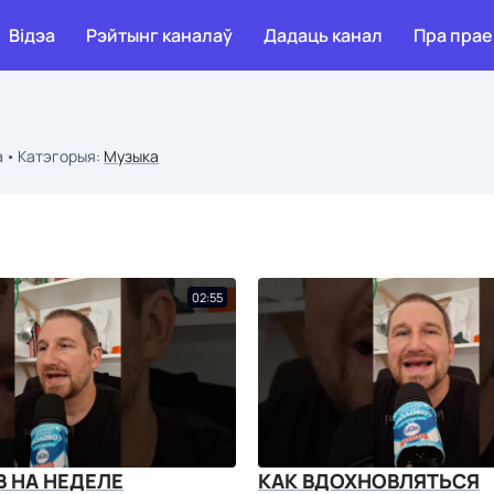
Відэа
Рэйтынг каналаў
Дадаць канал
Пра прае
а
Катэгорыя:
Музыка
02:55
В НА НЕДЕЛЕ
КАК ВДОХНОВЛЯТЬСЯ