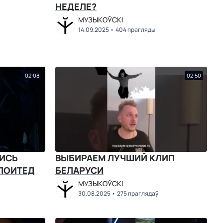
НЕДЕЛЕ?
МУЗЫКОЎСКІ
14.09.2025
404 прагляды
02:08
02:50
ЛИСЬ
ВЫБИРАЕМ ЛУЧШИЙ КЛИП
ПЛОИТЕД
БЕЛАРУСИ
МУЗЫКОЎСКІ
30.08.2025
275 праглядаў