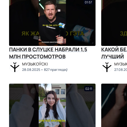
01:57
ПАНКИ В СЛУЦКЕ НАБРАЛИ 1,5
КАКОЙ Б
МЛН ПРОСТОМОТРОВ
ЛУЧШИЙ
МУЗЫКОЎСКІ
МУЗЫК
28.08.2025
827 праглядаў
27.08.2
02:11