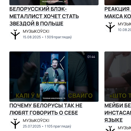
БЕЛОРУССКИЙ БЛЭК-
РЕАКЦИЯ
МЕТАЛЛИСТ ХОЧЕТ СТАТЬ
МАКСА КО
ЗВЕЗДОЙ В ПОЛЬШЕ
МУЗЫК
10.08.2
МУЗЫКОЎСКІ
15.08.2025
1 309 праглядаў
01:44
ПОЧЕМУ БЕЛОРУСЫ ТАК НЕ
МЕЙБИ Б
ЛЮБЯТ ГОВОРИТЬ О СЕБЕ
ИНСТАСА
ЯЗЫКЕ
МУЗЫКОЎСКІ
25.07.2025
1 105 праглядаў
МУЗЫК