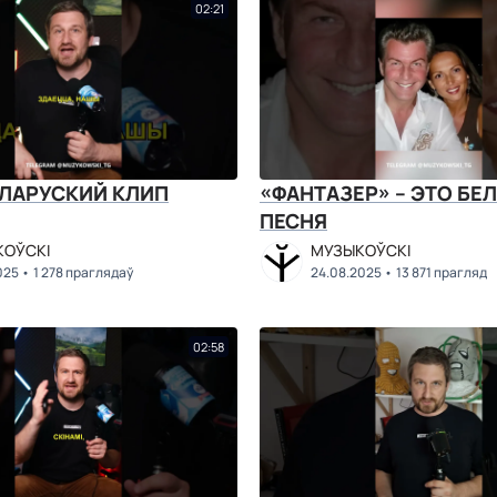
02:21
ЕЛАРУСКИЙ КЛИП
«ФАНТАЗЕР» – ЭТО БЕ
ПЕСНЯ
ОЎСКІ
МУЗЫКОЎСКІ
025
1 278 праглядаў
24.08.2025
13 871 прагляд
02:58