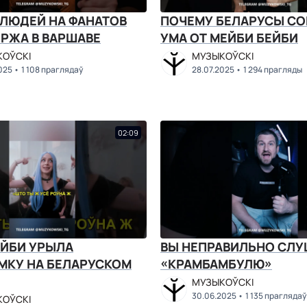
 ЛЮДЕЙ НА ФАНАТОВ
ПОЧЕМУ БЕЛАРУСЫ СО
РЖА В ВАРШАВЕ
УМА ОТ МЕЙБИ БЕЙБИ
ОЎСКІ
МУЗЫКОЎСКІ
025
1 108 праглядаў
28.07.2025
1 294 прагляды
02:09
ЕЙБИ УРЫЛА
ВЫ НЕПРАВИЛЬНО СЛУ
МКУ НА БЕЛАРУСКОМ
«КРАМБАМБУЛЮ»
МУЗЫКОЎСКІ
30.06.2025
1 135 праглядаў
ОЎСКІ