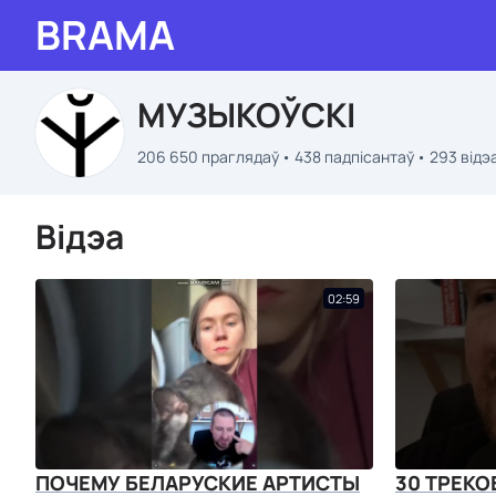
BRAMA
МУЗЫКОЎСКІ
206 650 праглядаў
438 падпісантаў
293 відэ
Відэа
02:59
ПОЧЕМУ БЕЛАРУСКИЕ АРТИСТЫ
30 ТРЕКО