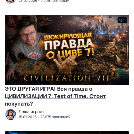
23.07.2026
7 409 праглядаў
42:11
ЭТО ДРУГАЯ ИГРА! Вся правда о
ЦИВИЛИЗАЦИИ 7: Test of Time. Стоит
покупать?
Лёша играет
15.07.2026
28 875 праглядаў