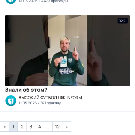
13.05.2026
4 423 прагляды
02:21
Знали об этом?
ВЫСОКИЙ ФУТБОЛ | ФК INFORM
11.05.2026
871 прагляд
«
1
2
3
4
…
12
»