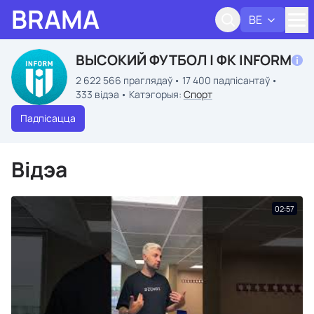
BRAMA
BE
Адк
ВЫСОКИЙ ФУТБОЛ | ФК INFORM
2 622 566 праглядаў
17 400 падпісантаў
333 відэа
Катэгорыя:
Спорт
Падпісацца
Відэа
02:57