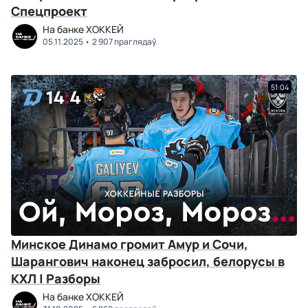
Спецпроект
На банке ХОККЕЙ
05.11.2025
2 907 праглядаў
51:04
Минское Динамо громит Амур и Сочи,
Шарангович наконец забросил, белорусы в
КХЛ | Разборы
На банке ХОККЕЙ