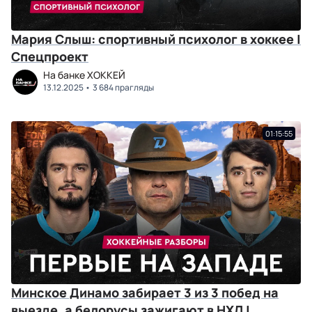
Мария Слыш: спортивный психолог в хоккее |
Спецпроект
На банке ХОККЕЙ
13.12.2025
3 684 прагляды
01:15:55
Минское Динамо забирает 3 из 3 побед на
выезде, а белорусы зажигают в НХЛ |