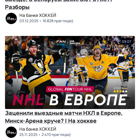
Разборы
На банке ХОККЕЙ
03.12.2025
16 828 праглядаў
09:07
Заценили выездные матчи НХЛ в Европе,
Минск-Арена круче? | На хоккее
На банке ХОККЕЙ
25.11.2025
2 470 праглядаў