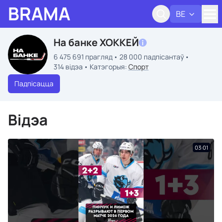
BRAMA
BE
Адк
На банке ХОККЕЙ
6 475 691 прагляд
28 000 падпісантаў
314 відэа
Катэгорыя:
Спорт
Падпісацца
Відэа
03:01