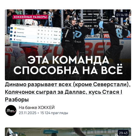
01:14:18
Динамо разрывает всех (кроме Северстали),
Колячонок сыграл за Даллас, кусь Стася |
Разборы
На банке ХОККЕЙ
23.11.2025
15 124 прагляды
29:43