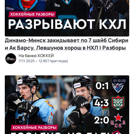
Динамо-Минск закидывает по 7 шайб Сибири
и Ак Барсу, Левшунов хорош в НХЛ | Разборы
На банке ХОККЕЙ
17.11.2025
12 907 праглядаў
01:10:05