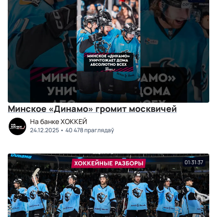
Минское «Динамо» громит москвичей
На банке ХОККЕЙ
24.12.2025
40 478 праглядаў
01:31:37