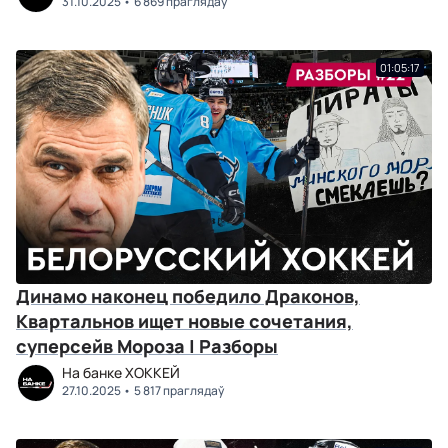
31.10.2025
6 869 праглядаў
01:05:17
Динамо наконец победило Драконов,
Квартальнов ищет новые сочетания,
суперсейв Мороза | Разборы
На банке ХОККЕЙ
27.10.2025
5 817 праглядаў