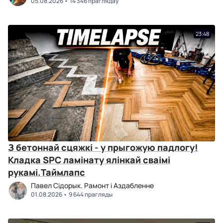
05.08.2026
14 346 праглядаў
23:48
З бетоннай сцяжкі - у прыгожую падлогу!
Кладка SPC ламінату ялінкай сваімі
рукамі.Таймлапс
Павел Сідорык. Рамонт і Аздабленне
01.08.2026
9 644 прагляды