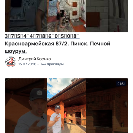
3⃣7⃣5⃣4⃣4⃣7⃣8⃣6⃣0⃣5⃣0⃣8⃣
Красноармейская 87/2. Пинск. Печной
шоурум.
Дмитрий Косько
15.07.2026
344 прагляды
01:51