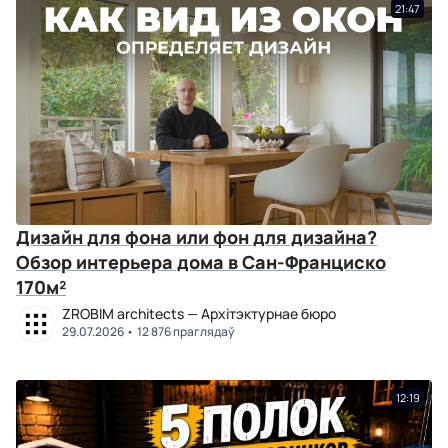
21:47
Дизайн для фона или фон для дизайна?
Обзор интерьера дома в Сан-Франциско
170м²
ZROBIM architects — Архітэктурнае бюро
29.07.2026
12 876 праглядаў
12:19