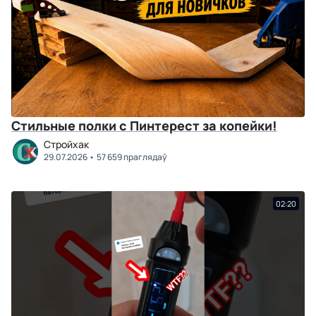
Стильные полки с Пинтерест за копейки!
Стройхак
29.07.2026
57 659 праглядаў
02:20