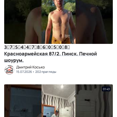
3⃣7⃣5⃣4⃣4⃣7⃣8⃣6⃣0⃣5⃣0⃣8⃣
Красноармейская 87/2. Пинск. Печной
шоурум.
Дмитрий Косько
15.07.2026
202 прагляды
01:43