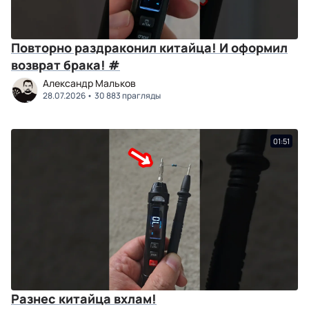
Повторно раздраконил китайца! И оформил
возврат брака! #
Александр Мальков
28.07.2026
30 883 прагляды
01:51
Разнес китайца вхлам!