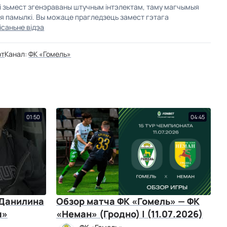
кі зьмест згенэраваны штучным інтэлектам, таму магчымыя
ыя памылкі. Вы можаце прагледзець замест гэтага
ісаньне відэа
рт
Канал:
ФК «Гомель»
01:50
04:45
 Данилина
Обзор матча ФК «Гомель» — ФК
я»
«Неман» (Гродно) | (11.07.2026)