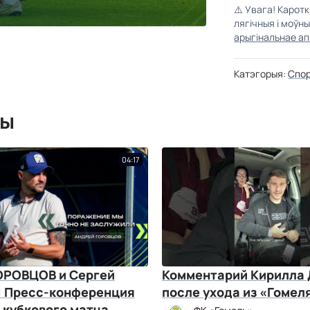
⚠️
Увага! Карот
лягічныя і моўн
арыгінальнае ап
Катэгорыя:
Спо
мы
04:17
ОРОВЦОВ и Сергей
Комментарий Кирилла
| Пресс-конференция
после ухода из «Гомел
 кубкового матча