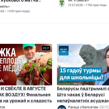
ФК «Гомель»
 — «Витебск»
13.07.2026
1 764 прагляды
омель»
026
1 035 праглядаў
05:17
И СВЁКЛЕ В АВГУСТЕ
Беларусы падтрымалі с
К ВОЗДУХ! Финальная
Што чакае ў Беларусі
а на урожай и сладость
непаўналетніх асуджа
паводле арт. 328. Белс
tok
Раніца з Белсатам
(БЕЛС