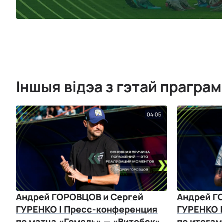
Іншыя відэа з гэтай прагра
04:05
Андрей ГОРОВЦОВ и Сергей
Андрей Г
ГУРЕНКО | Пресс-конференция
ГУРЕНКО 
по матча «Гомель» — «Витебск»
по итогам