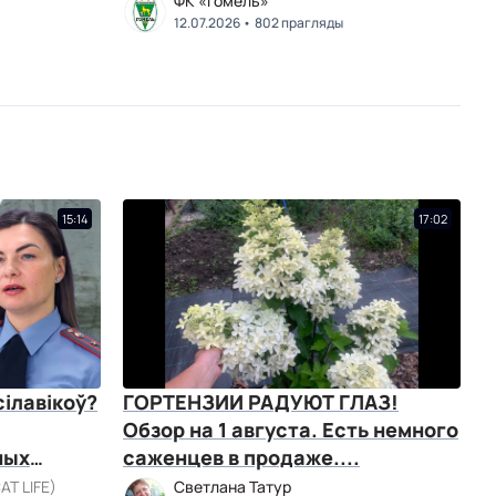
ФК «Гомель»
12.07.2026
802 прагляды
15:14
17:02
ілавікоў?
ГОРТЕНЗИИ РАДУЮТ ГЛАЗ!
Обзор на 1 августа. Есть немного
ных
саженцев в продаже....
ат
АТ LIFE)
Светлана Татур