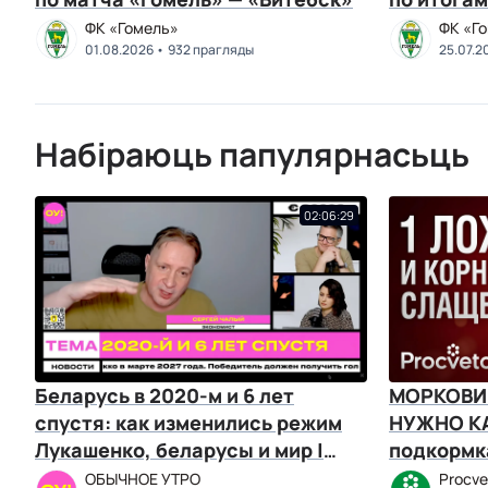
«Гомель»
ФК «Гомель»
ФК «Г
01.08.2026
932 прагляды
25.07.2
Набіраюць папулярнасьць
02:06:29
Беларусь в 2020-м и 6 лет
МОРКОВИ 
спустя: как изменились режим
НУЖНО КА
Лукашенко, беларусы и мир |
подкормк
Чалый, Козлов
ОБЫЧНОЕ УТРО
Procve