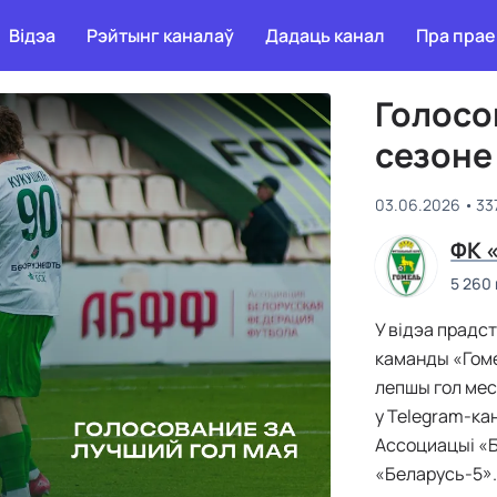
Відэа
Рэйтынг каналаў
Дадаць канал
Пра прае
Голосо
сезоне
03.06.2026
33
ФК 
5 260
У відэа прадс
каманды «Гом
лепшы гол мес
у Telegram-ка
Ассоциацыі «
«Беларусь-5»