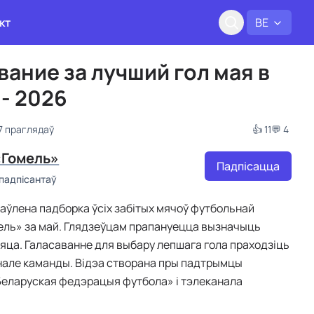
кт
BE
вание за лучший гол мая в
 - 2026
7 праглядаў
👍 11
💬 4
«Гомель»
Падпісацца
 падпісантаў
таўлена падборка ўсіх забітых мячоў футбольнай
ель» за май. Глядзеўцам прапануецца вызначыць
яца. Галасаванне для выбару лепшага гола праходзіць
нале каманды. Відэа створана пры падтрымцы
Беларуская федэрацыя футбола» і тэлеканала
.