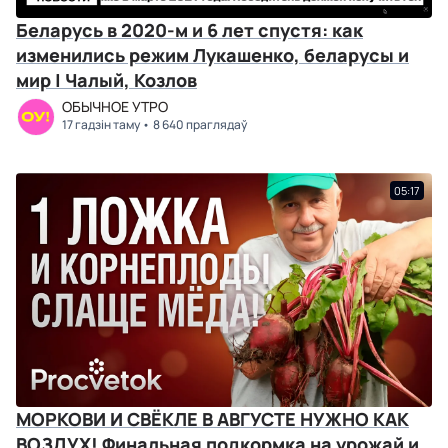
Беларусь в 2020-м и 6 лет спустя: как
изменились режим Лукашенко, беларусы и
мир | Чалый, Козлов
ОБЫЧНОЕ УТРО
17 гадзін таму
8 640 праглядаў
05:17
МОРКОВИ И СВЁКЛЕ В АВГУСТЕ НУЖНО КАК
ВОЗДУХ! Финальная подкормка на урожай и