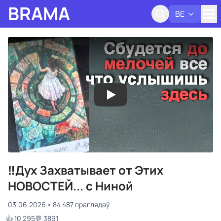
BRAMA
BE
Адк
‼Дух Захватывает от Этих
НОВОСТЕЙ... с Ниной
03.06.2026
84 487 праглядаў
👍 10 295
💬 3891