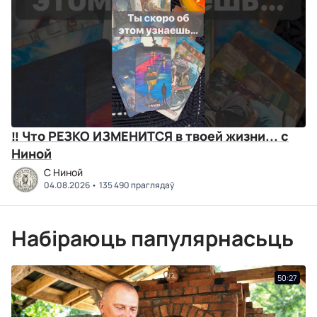
‼ Что РЕЗКО ИЗМЕНИТСЯ в твоей жизни... с
Ниной
C Ниной
04.08.2026
135 490 праглядаў
Набіраюць папулярнасьць
50:27