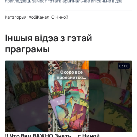
прагледзець замест гэтага
арыгінальнае апісаньне відэа
Катэгорыя:
Хобі
Канал:
C Ниной
Іншыя відэа з гэтай
праграмы
03:00
‼ Что Вам ВАЖНО Знать... с Ниной