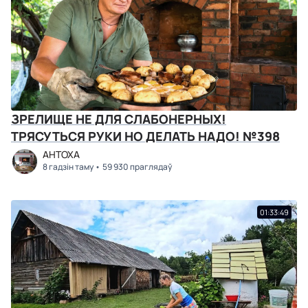
ЗРЕЛИЩЕ НЕ ДЛЯ СЛАБОНЕРНЫХ!
ТРЯСУТЬСЯ РУКИ НО ДЕЛАТЬ НАДО! №398
АНТОХА
8 гадзін таму
59 930 праглядаў
01:33:49