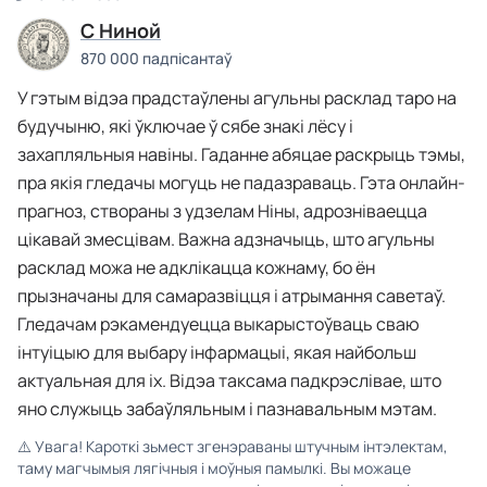
C Ниной
870 000 падпісантаў
У гэтым відэа прадстаўлены агульны расклад таро на
будучыню, які ўключае ў сябе знакі лёсу і
захапляльныя навіны. Гаданне абяцае раскрыць тэмы,
пра якія гледачы могуць не падазраваць. Гэта онлайн-
прагноз, створаны з удзелам Ніны, адрозніваецца
цікавай змесцівам. Важна адзначыць, што агульны
расклад можа не адклікацца кожнаму, бо ён
прызначаны для самаразвіцця і атрымання саветаў.
Гледачам рэкамендуецца выкарыстоўваць сваю
інтуіцыю для выбару інфармацыі, якая найбольш
актуальная для іх. Відэа таксама падкрэслівае, што
яно служыць забаўляльным і пазнавальным мэтам.
⚠️
Увага! Кароткі зьмест згенэраваны штучным інтэлектам,
таму магчымыя лягічныя і моўныя памылкі. Вы можаце