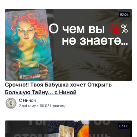
52:24
Срочно‼ Твоя Бабушка хочет Открыть
Большую Тайну... с Ниной
C Ниной
2 дні таму
60 081 прагляд
03:00