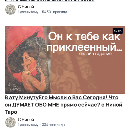
C Ниной
1 дзень таму
54 301 прагляд
42:05
В эту МинутуЕго Мысли о Вас Сегодня! Что
он ДУМАЕТ ОБО МНЕ прямо сейчас? с Ниной
Таро
C Ниной
1 дзень таму
334 прагляды