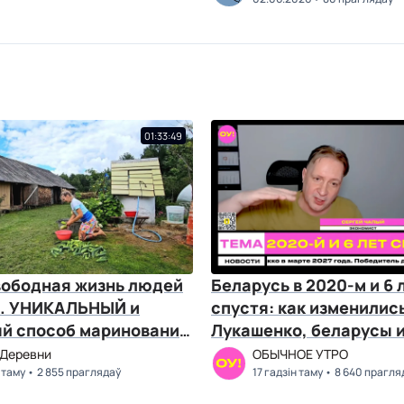
01:33:49
вободная жизнь людей
Беларусь в 2020-м и 6 
е. УНИКАЛЬНЫЙ и
спустя: как изменилис
й способ маринования
Лукашенко, беларусы и
 огурцов
Чалый, Козлов
 Деревни
ОБЫЧНОЕ УТРО
 таму
2 855 праглядаў
17 гадзін таму
8 640 прагля