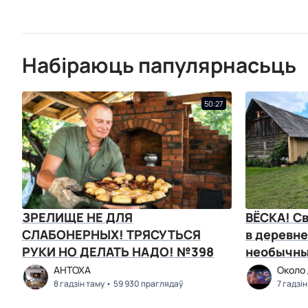
Набіраюць папулярнасьць
50:27
ЗРЕЛИЩЕ НЕ ДЛЯ
ВЁСКА! С
СЛАБОНЕРНЫХ! ТРЯСУТЬСЯ
в деревн
РУКИ НО ДЕЛАТЬ НАДО! №398
необычны
и соления
АНТОХА
Около
8 гадзін таму
59 930 праглядаў
7 гадзін