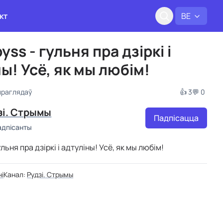
кт
BE
yss - гульня пра дзіркі і
ы! Усё, як мы любім!
праглядаў
👍 3
💬 0
зі. Стрымы
Падпісацца
адпісанты
льня пра дзіркі і адтуліны! Усё, як мы любім!
ні
Канал:
Рудзі. Стрымы