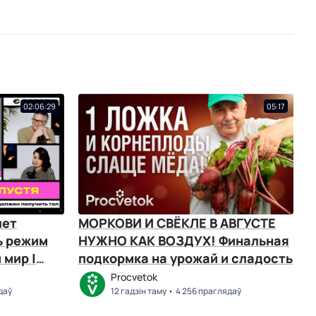
02:06:29
05:17
лет
МОРКОВИ И СВЁКЛЕ В АВГУСТЕ
ь режим
НУЖНО КАК ВОЗДУХ! Финальная
 мир |
подкормка на урожай и сладость
Procvetok
даў
12 гадзін таму
4 256 праглядаў