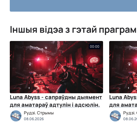
Іншыя відэа з гэтай прагра
00:00
Luna Abyss - сапраўдны дыямент
Luna Abys
для аматараў адтулін і адсюлін.
для амата
Рудзі. Стрымы
Рудзі
08.06.2026
08.06.