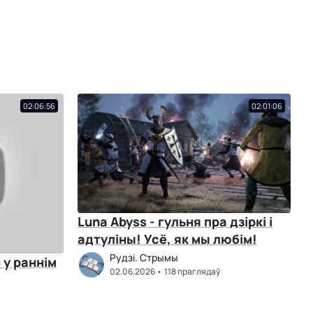
02:06:56
02:01:06
Luna Abyss - гульня пра дзіркі і
адтуліны! Усё, як мы любім!
Рудзі. Стрымы
02.06.2026
118 праглядаў