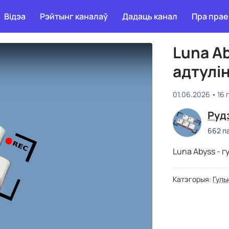
Відэа
Рэйтынг каналаў
Дадаць канал
Пра прае
Luna Ab
адтулін
01.06.2026
16 
Руд
662 п
Luna Abyss - гу
Катэгорыя:
Гуль