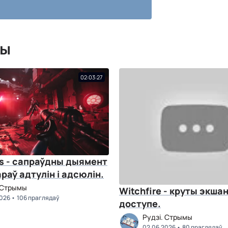
мы
02:03:27
s - сапраўдны дыямент
раў адтулін і адсюлін.
. Стрымы
Witchfire - круты экшан у раннім
2026
106 праглядаў
доступе.
Рудзі. Стрымы
02.06.2026
80 праглядаў