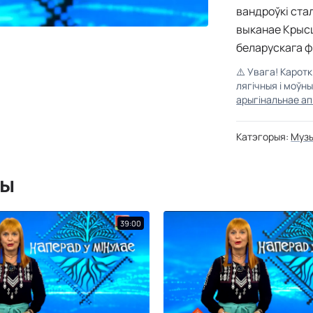
вандроўкі ста
выканае Крысц
беларускага ф
⚠️
Увага! Карот
лягічныя і моўн
арыгінальнае ап
Катэгорыя:
Муз
мы
39:00