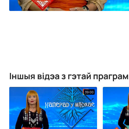
Іншыя відэа з гэтай прагра
39:00