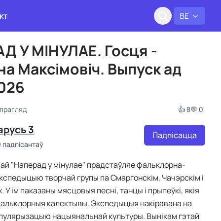
кт
BE
Д У МІНУЛАЕ. Госця -
на Максiмовiч. Выпуск ад
2026
 прагляд
👍 8
💬 0
арусь 3
Падпісацца
0 падпісантаў
вай "Наперад у мінулае" прадстаўляе фальклорна-
кспедыцыю творчай групы па Смаргонскім, Чачэрскім і
. У ім паказаны мясцовыя песні, танцы і прыпеўкі, якія
альклорныя калектывы. Экспедыцыя накіравана на
апулярызацыю нацыянальнай культуры. Вынікам гэтай