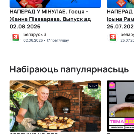
НАПЕРАД У МІНУЛАЕ. Госця -
НАПЕРАД 
Жанна Піваварава. Выпуск ад
Ірына Рам
02.08.2026
26.07.202
Беларусь 3
Белар
02.08.2026
17 праглядаў
26.07.2
Набіраюць папулярнасьць
50:27