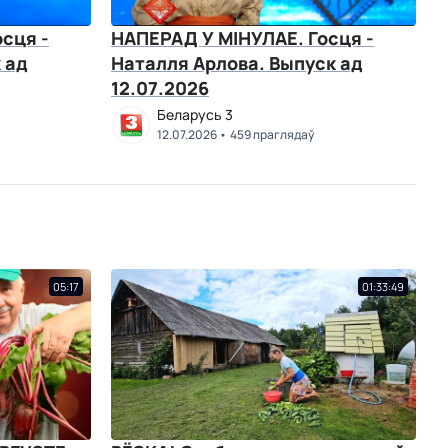
сця -
НАПЕРАД У МІНУЛАЕ. Госця -
 ад
Наталля Арлова. Выпуск ад
12.07.2026
Беларусь 3
12.07.2026
459 праглядаў
05:17
01:33:49