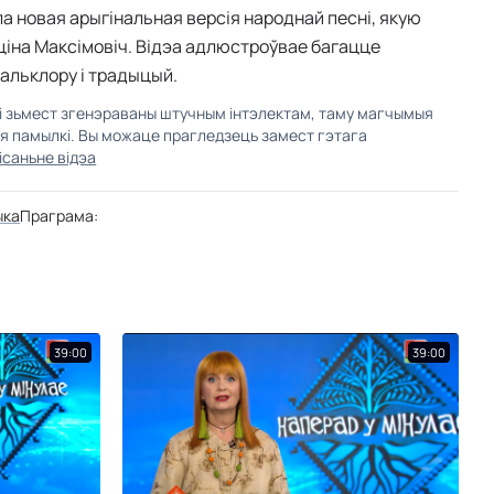
ла новая арыгінальная версія народнай песні, якую
іна Максімовіч. Відэа адлюстроўвае багацце
альклору і традыцый.
кі зьмест згенэраваны штучным інтэлектам, таму магчымыя
ыя памылкі. Вы можаце прагледзець замест гэтага
ісаньне відэа
ыка
Праграма:
39:00
39:00