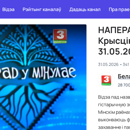
Відэа
Рэйтынг каналаў
Дадаць канал
Пра прае
НАПЕРА
Крысцi
31.05.
31.05.2026
341
Бел
28 70
Відэа пад наз
гістарычную э
Мінскім раёнах
выконваюць ф
захаванне і п