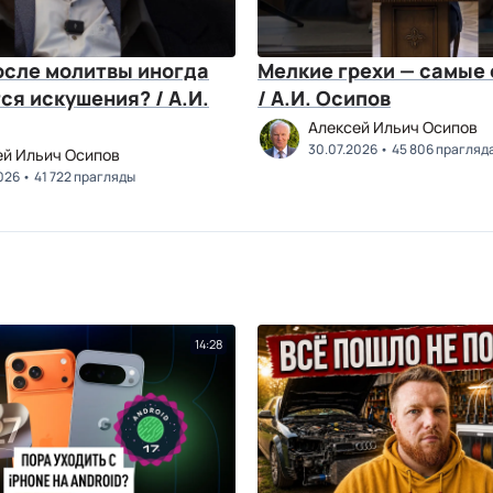
осле молитвы иногда
Мелкие грехи — самые
я искушения? / А.И.
/ А.И. Осипов
Алексей Ильич Осипов
30.07.2026
45 806 прагляд
ей Ильич Осипов
026
41 722 прагляды
14:28