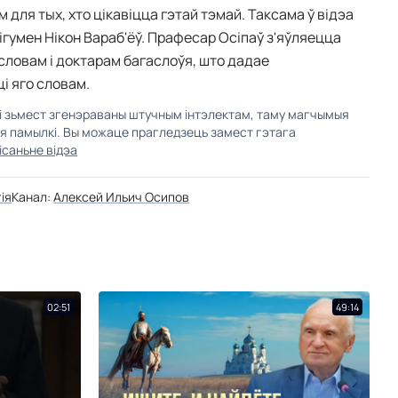
для тых, хто цікавіцца гэтай тэмай. Таксама ў відэа
ігумен Нікон Вараб'ёў. Прафесар Осіпаў з'яўляецца
ловам і доктарам багаслоўя, што дадае
і яго словам.
кі зьмест згенэраваны штучным інтэлектам, таму магчымыя
ыя памылкі. Вы можаце прагледзець замест гэтага
ісаньне відэа
гія
Канал:
Алексей Ильич Осипов
02:51
49:14