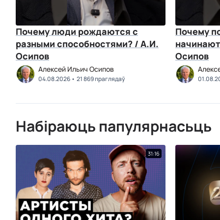
Почему люди рождаются с
Почему п
разными способностями? / А.И.
начинаютс
Осипов
Осипов
Алексей Ильич Осипов
Алекс
04.08.2026
21 869 праглядаў
01.08.2
Набіраюць папулярнасьць
31:16