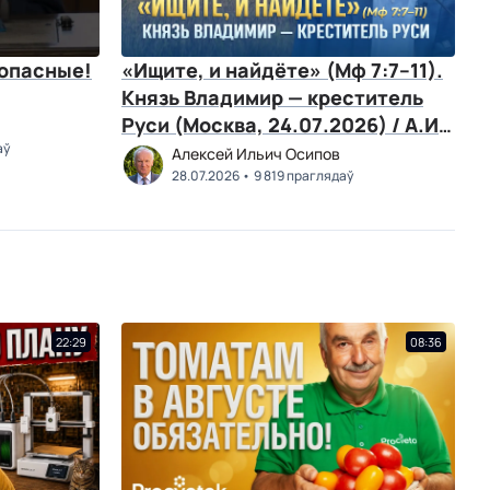
 опасные!
«Ищите, и найдёте» (Мф 7:7–11).
Князь Владимир — креститель
Руси (Москва, 24.07.2026) / А.И.
аў
Осипов
Алексей Ильич Осипов
28.07.2026
9 819 праглядаў
22:29
08:36