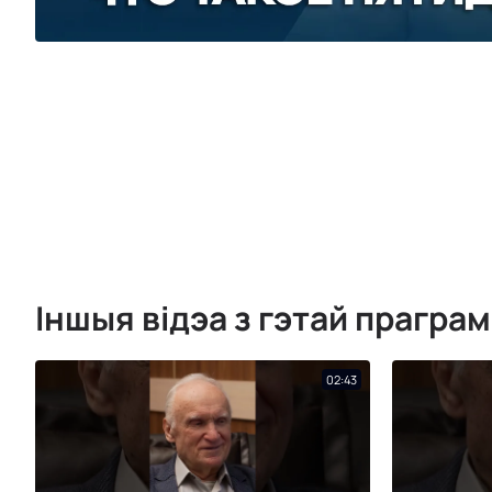
Іншыя відэа з гэтай прагра
02:43