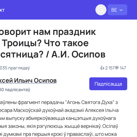
кт
BE
говорит нам праздник
 Троицы? Что такое
сятница? / А.И. Осипов
 035 праглядаў
👍 2 157
💬 147
ксей Ильич Осипов
Падпісацца
00 падпісантаў
таўлены фрагмент перадачы "Агонь Святога Духа" з
сара Маскоўскай духоўнай акадэміі Аляксея Ільіча
тым выпуску абмяркоўваецца канцэпцыя духоўнага
ныя законы, якія рэгулююць жыццё вернікаў. Осіпаў
і думкамі пра першыя крокі ў праваслаўі, што можа