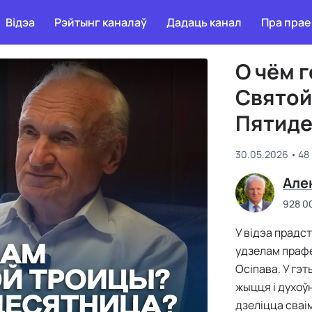
Відэа
Рэйтынг каналаў
Дадаць канал
Пра прае
О чём 
Святой
Пятиде
30.05.2026
48
Але
928 0
У відэа прадс
удзелам прафе
Осіпава. У гэ
жыцця і духоў
дзеліцца сваім