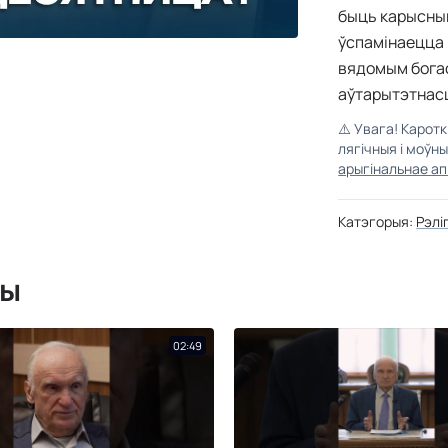
быць карысным 
ўспамінаецца 
вядомым богас
аўтарытэтнасц
⚠️
Увага! Карот
лягічныя і моўн
арыгінальнае ап
Катэгорыя:
Рэлі
мы
02:49