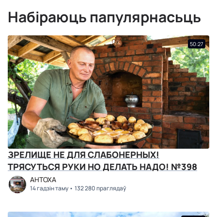
Набіраюць папулярнасьць
50:27
ЗРЕЛИЩЕ НЕ ДЛЯ СЛАБОНЕРНЫХ!
ТРЯСУТЬСЯ РУКИ НО ДЕЛАТЬ НАДО! №398
АНТОХА
14 гадзін таму
132 280 праглядаў