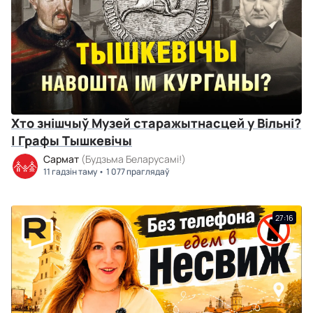
Хто знішчыў Музей старажытнасцей у Вільні?
| Графы Тышкевічы
Сармат
(Будзьма Беларусамі!)
11 гадзін таму
1 077 праглядаў
27:16