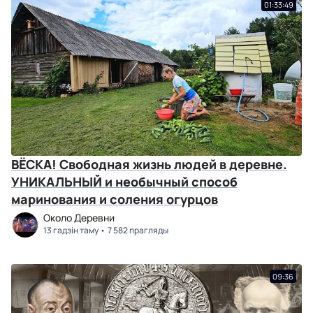
01:33:49
ВЁСКА! Свободная жизнь людей в деревне.
УНИКАЛЬНЫЙ и необычный способ
маринования и соления огурцов
Около Деревни
13 гадзін таму
7 582 прагляды
09:36