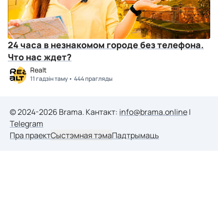
24 часа в незнакомом городе без телефона.
Что нас ждет?
Realt
11 гадзін таму
444 прагляды
© 2024-2026 Brama. Кантакт:
info@brama.online
|
Telegram
Пра праект
Сыстэмная тэма
Падтрымаць