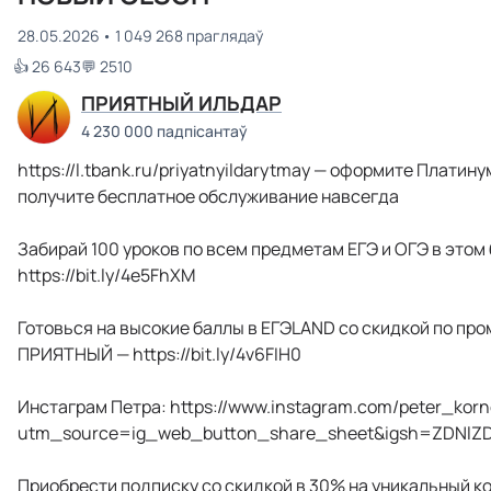
28.05.2026
1 049 268 праглядаў
👍 26 643
💬 2510
ПРИЯТНЫЙ ИЛЬДАР
4 230 000 падпісантаў
https://l.tbank.ru/priyatnyildarytmay — оформите Платину
получите бесплатное обслуживание навсегда
Забирай 100 уроков по всем предметам ЕГЭ и ОГЭ в этом 
https://bit.ly/4e5FhXM
Готовься на высокие баллы в ЕГЭLAND со скидкой по про
ПРИЯТНЫЙ — https://bit.ly/4v6FIH0
Инстаграм Петра: https://www.instagram.com/peter_kor
utm_source=ig_web_button_share_sheet&igsh=ZDNl
Приобрести подписку со скидкой в 30% на уникальный ко