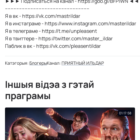
►►► Подписаться на канал - https://goo.gl/BFPlWN ◄
------------------------------------------------------------
Я в вк - https://vk.com/mastrildar
Я в инстаграме - https://www.instagram.com/masterildar
Я в телеграме - https://t.me/unpleasent
Я в твиттере - https://twitter.com/master_ildar
Паблик в вк - https://vk.com/pleasentildar
Катэгорыя:
Блогеры
Канал:
ПРИЯТНЫЙ ИЛЬДАР
Іншыя відэа з гэтай
праграмы
01:17:58