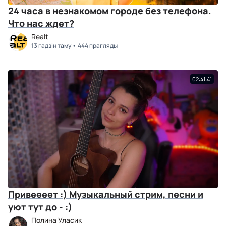
24 часа в незнакомом городе без телефона.
Что нас ждет?
Realt
13 гадзін таму
444 прагляды
02:41:41
Привеееет :) Музыкальный стрим, песни и
уют тут до - :)
Полина Уласик