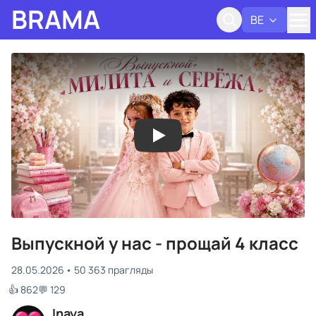
BRAMA
BE
Адк
Выпускной у нас - прощай 4 класс
28.05.2026
50 363 прагляды
👍 862
💬 129
Inaya