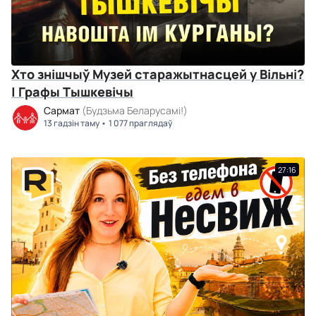
Хто знішчыў Музей старажытнасцей у Вільні?
| Графы Тышкевічы
Сармат
(Будзьма Беларусамі!)
13 гадзін таму
1 077 праглядаў
27:16