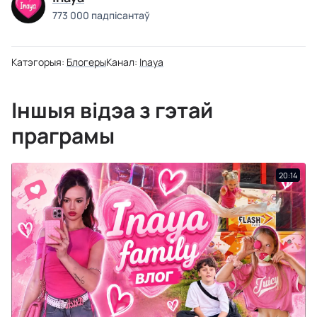
773 000 падпісантаў
Катэгорыя:
Блогеры
Канал:
Inaya
Іншыя відэа з гэтай
праграмы
20:14