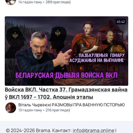
14 гадзін таму
289 праглядаў
45:42
Войска ВКЛ. Частка 37. Грамадзянская вайна
ў ВКЛ 1697 – 1702. Апошнія этапы
Віталь Чырвінскі РАЗМОВЫ ПРА ВАЕННУЮ ГІСТОРЫЮ
13 гадзін таму
216 праглядаў
© 2024-2026 Brama. Кантакт:
info@brama.online
|