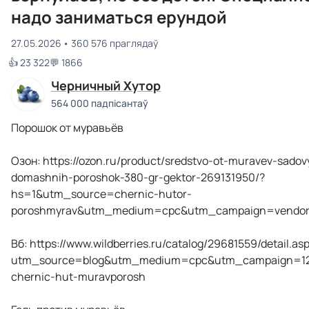
надо заниматься ерундой
27.05.2026
360 576 праглядаў
👍 23 322
💬 1866
Черничный Хутор
564 000 падпісантаў
Порошок от муравьёв
Озон: https://ozon.ru/product/sredstvo-ot-muravev-sadov
domashnih-poroshok-380-gr-gektor-269131950/?
hs=1&utm_source=chernic-hutor-
poroshmyrav&utm_medium=cpc&utm_campaign=vendor
Вб: https://www.wildberries.ru/catalog/29681559/detail.as
utm_source=blog&utm_medium=cpc&utm_campaign=12
chernic-hut-muravporosh