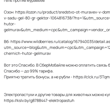
Гель против муравьёв
Озон: https://ozon.ru/product/sredstvo-ot-muravev-v-do
v-sadu-gel-80-gr-gektor-1064816738/?hs=1&utm_source
hutor-
gelmurav&utm_medium=cpc&utm_campaign=vendor_or
Вб: https://www.wildberries.ru/catalog/167940035/detail.a
utm_source=blog&utm_medium=cpc&utm_campaign=12
chernich-hutor-gelmurav
Вот это Спасибо. В СберМобайле можно оплатить связь 
Спасибо — до 99% тарифа.
Приятно тратить бонусы, а не рубли - https://clck.ru/3Tq
Электропастухи и другие товары для животных можно куп
https://kslv.by/g8788447-elektropastuh