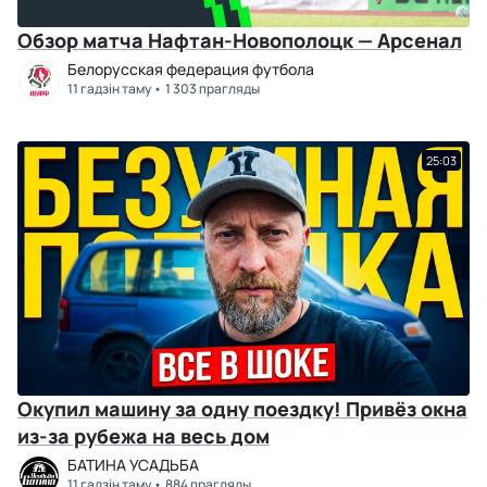
Обзор матча Нафтан-Новополоцк — Арсенал
Белорусская федерация футбола
11 гадзін таму
1 303 прагляды
25:03
Окупил машину за одну поездку! Привёз окна
из-за рубежа на весь дом
БАТИНА УСАДЬБА
11 гадзін таму
884 прагляды