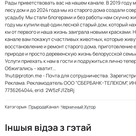
Рады приветствовать вас на нашем канале. В 2019 году м
лесу дом и до 2024 года мы из старого дома создали со
усадьбу. Мы стали блогерами и без работы нам скучно жит
году мы купили ещё один лесной старый дом, который на
км от первого и наша жизнь заиграла новыми красками. 
канале вам покажут счастливых животных, которые живут
восстановление и ремонт старого дома, приготовление 
природе и просто деревенскую жизнь белорусской семьи
Услуги приехать к нам в гости и подружиться лично теперь
1hut@proton.me
- Почта для сотрудничества. Зарегистри
Реклама. Рекламодатель ООО "СБЕРБАНК-ТЕЛЕКОМ", ИН
7736264044, erid: 2W5zFJ1ZbRj
Катэгорыя:
Прырода
Канал:
Черничный Хутор
Іншыя відэа з гэтай