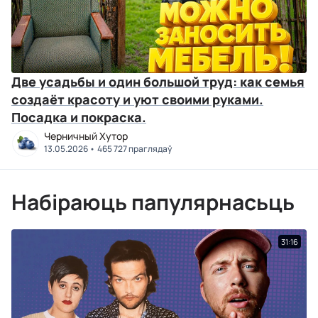
Две усадьбы и один большой труд: как семья
создаёт красоту и уют своими руками.
Посадка и покраска.
Черничный Хутор
13.05.2026
465 727 праглядаў
Набіраюць папулярнасьць
31:16