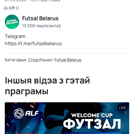
👍 8
💬 0
Futsal Belarus
13 000 падпісантаў
Telegram
https://t.me/futsalbelarus
Катэгорыя:
Спорт
Канал:
Futsal Belarus
Іншыя відэа з гэтай
праграмы
LIVE