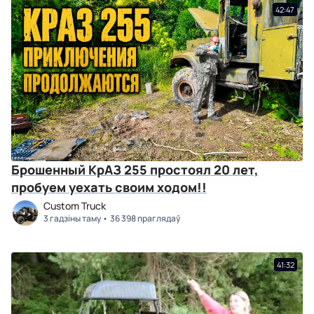
42:47
Брошенный КрАЗ 255 простоял 20 лет,
пробуем уехать своим ходом!!
Custom Truck
3 гадзіны таму
36 398 праглядаў
41:32