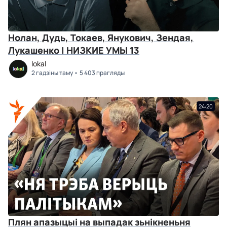
Нолан, Дудь, Токаев, Янукович, Зендая,
Лукашенко | НИЗКИЕ УМЫ 13
lokal
2 гадзіны таму
5 403 прагляды
24:20
Плян апазыцыі на выпадак зьнікненьня