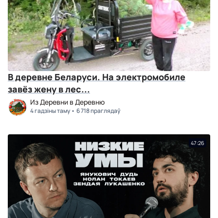
В деревне Беларуси. На электромобиле
завёз жену в лес...
Из Деревни в Деревню
4 гадзіны таму
6 718 праглядаў
47:26