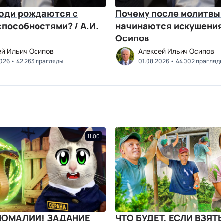
юди рождаются с
Почему после молитвы
пособностями? / А.И.
начинаются искушения?
Осипов
ей Ильич Осипов
Алексей Ильич Осипов
2026
42 263 прагляды
01.08.2026
44 002 прагляд
11:00
НОМАЛИИ! ЗАДАНИЕ
ЧТО БУДЕТ, ЕСЛИ ВЗЯТ