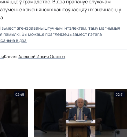
спрыняцце ў грамадстве. Відэа прапануе слухачам
азуменне хрысціянскіх каштоўнасцяў і іх значнасці ў
а.
кі зьмест згенэраваны штучным інтэлектам, таму магчымыя
ыя памылкі. Вы можаце прагледзець замест гэтага
ісаньне відэа
гія
Канал:
Алексей Ильич Осипов
02:49
02:51