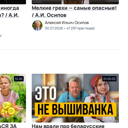
 иногда
Мелкие грехи — самые опасные!
 / А.И.
/ А.И. Осипов
Алексей Ильич Осипов
30.07.2026
47 297 праглядаў
ы
51:20
01:05:53
ЬСЯ ЗА
Нам врали про беларусские