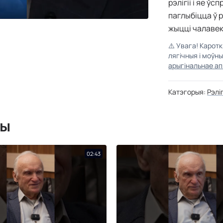
рэлігіі і яе ў
паглыбіцца ў р
жыцці чалавек
⚠️
Увага! Карот
лягічныя і моўн
арыгінальнае ап
Катэгорыя:
Рэлі
мы
02:43