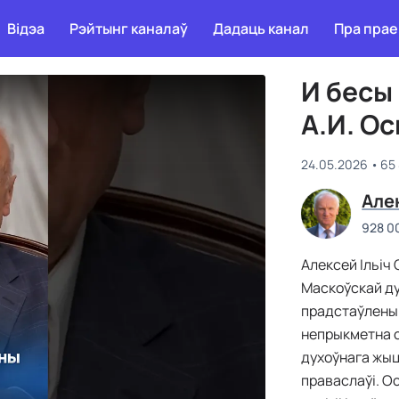
Відэа
Рэйтынг каналаў
Дадаць канал
Пра прае
И бесы
А.И. О
24.05.2026
65
Але
928 0
Алексей Ільіч
Маскоўскай ду
прадстаўлены 
непрыкметна с
духоўнага жыцц
праваслаўі. О