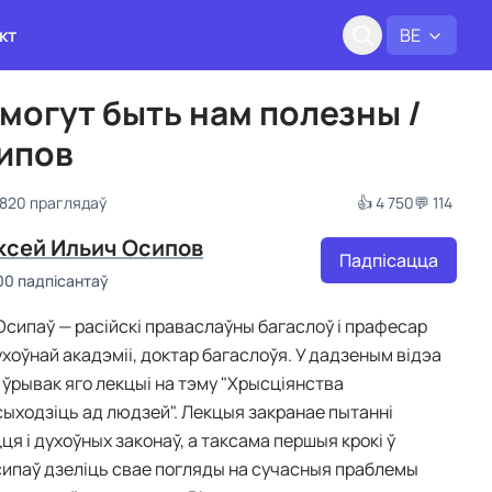
кт
BE
 могут быть нам полезны /
сипов
 820 праглядаў
👍 4 750
💬 114
ксей Ильич Осипов
Падпісацца
00 падпісантаў
 Осипаў — расійскі праваслаўны багаслоў і прафесар
хоўнай акадэміі, доктар багаслоўя. У дадзеным відэа
ўрывак яго лекцыі на тэму "Хрысціянства
ыходзіць ад людзей". Лекцыя закранае пытанні
я і духоўных законаў, а таксама першыя крокі ў
сипаў дзеліць свае погляды на сучасныя праблемы