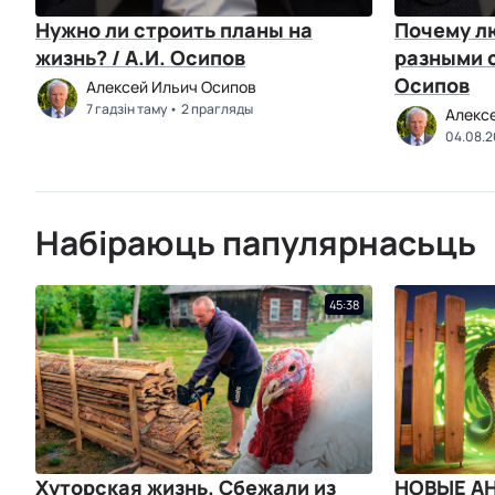
Нужно ли строить планы на
Почему л
жизнь? / А.И. Осипов
разными с
Осипов
Алексей Ильич Осипов
7 гадзін таму
2 прагляды
Алекс
04.08.
Набіраюць папулярнасьць
45:38
Хуторская жизнь. Сбежали из
НОВЫЕ А