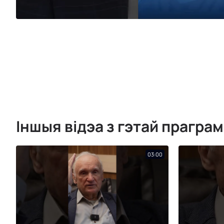
Іншыя відэа з гэтай прагра
03:00