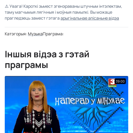
⚠️
Увага! Кароткі зьмест згенэраваны штучным інтэлектам,
таму магчымыя лягічныя і моўныя памылкі. Вы можаце
прагледзець замест гэтага
арыгінальнае апісаньне відэа
Катэгорыя:
Музыка
Праграма:
Іншыя відэа з гэтай
праграмы
39:00