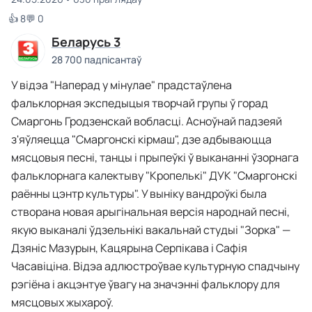
👍 8
💬 0
Беларусь 3
28 700 падпісантаў
У відэа "Наперад у мінулае" прадстаўлена
фальклорная экспедыцыя творчай групы ў горад
Смаргонь Гродзенскай вобласці. Асноўнай падзеяй
з'яўляецца "Смаргонскі кірмаш", дзе адбываюцца
мясцовыя песні, танцы і прыпеўкі ў выкананні ўзорнага
фальклорнага калектыву "Кропелькі" ДУК "Смаргонскі
раённы цэнтр культуры". У выніку вандроўкі была
створана новая арыгінальная версія народнай песні,
якую выканалі ўдзельнікі вакальнай студыі "Зорка" —
Дзяніс Мазурын, Кацярына Серпікава і Сафія
Часавіціна. Відэа адлюстроўвае культурную спадчыну
рэгіёна і акцэнтуе ўвагу на значэнні фальклору для
мясцовых жыхароў.