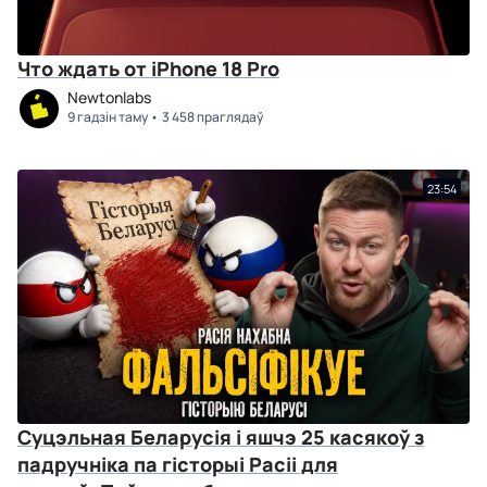
Что ждать от iPhone 18 Pro
Newtonlabs
9 гадзін таму
3 458 праглядаў
23:54
Суцэльная Беларусія і яшчэ 25 касякоў з
падручніка па гісторыі Расіі для