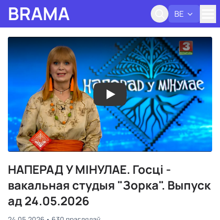
BRAMA
BE
Адк
НАПЕРАД У МІНУЛАЕ. Госцi -
вакальная студыя "Зорка". Выпуск
ад 24.05.2026
24.05.2026
630 праглядаў