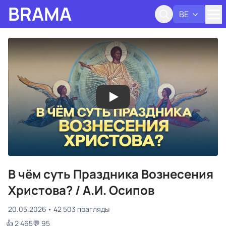
BRAMA
BE
Адк
В чём суть Праздника Вознесения
Христова? / А.И. Осипов
20.05.2026
42 503 прагляды
👍 2 465
💬 95