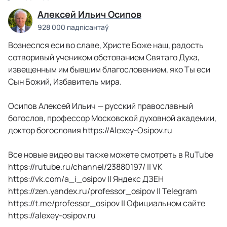
Алексей Ильич Осипов
928 000 падпісантаў
Вознеслся еси во славе, Христе Боже наш, радость
сотворивый учеником обетованием Святаго Духа,
извещенным им бывшим благословением, яко Ты еси
Сын Божий, Избавитель мира.
Осипов Алексей Ильич — русский православный
богослов, профессор Московской духовной академии,
доктор богословия https://Alexey-Osipov.ru
Все новые видео вы также можете смотреть в RuTube
https://rutube.ru/channel/23880197/ || VK
https://vk.com/a_i_osipov || Яндекс ДЗЕН
https://zen.yandex.ru/professor_osipov || Telegram
https://t.me/professor_osipov || Официальном сайте
https://alexey-osipov.ru