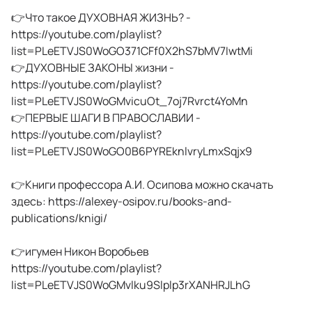
👉Что такое ДУХОВНАЯ ЖИЗНЬ? -
https://youtube.com/playlist?
list=PLeETVJS0WoGO371CFf0X2hS7bMV7IwtMi
👉ДУХОВНЫЕ ЗАКОНЫ жизни -
https://youtube.com/playlist?
list=PLeETVJS0WoGMvicuOt_7oj7Rvrct4YoMn
👉ПЕРВЫЕ ШАГИ В ПРАВОСЛАВИИ -
https://youtube.com/playlist?
list=PLeETVJS0WoGO0B6PYREknlvryLmxSqjx9
👉Книги профессора А.И. Осипова можно скачать
здесь: https://alexey-osipov.ru/books-and-
publications/knigi/
👉игумен Никон Воробьев
https://youtube.com/playlist?
list=PLeETVJS0WoGMvlku9Slplp3rXANHRJLhG