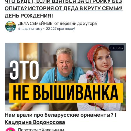
ЧТО БУДЕТ, ЕСЛИ ВЗЯТЬСЯ ЗА СТРОЙКУ БЕЗ
ОПЫТА? ИСТОРИЯ ОТ ДЕДА В КРУГУ СЕМЬИ!
ДЕНЬ РОЖДЕНИЯ!
ДЕЛА СЕМЕЙНЫЕ: от деревни до хутора
4 гадзіны таму
22 227 праглядаў
01:05:53
Нам врали про беларусские орнаменты? |
Кацярына Водоносова
Перетрем с Халезиным