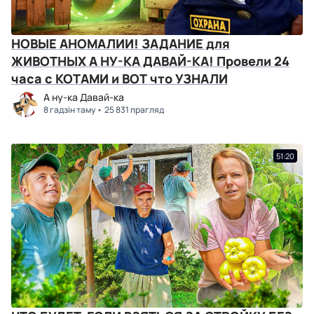
НОВЫЕ АНОМАЛИИ! ЗАДАНИЕ для
ЖИВОТНЫХ А НУ-КА ДАВАЙ-КА! Провели 24
часа с КОТАМИ и ВОТ что УЗНАЛИ
А ну-ка Давай-ка
8 гадзін таму
25 831 прагляд
51:20