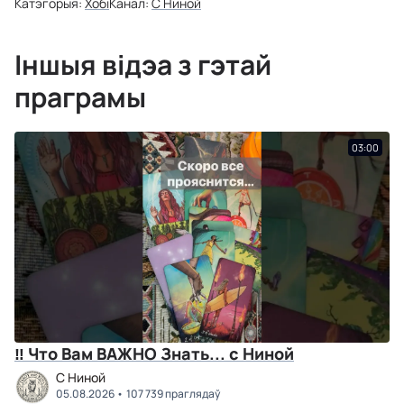
Катэгорыя:
Хобі
Канал:
C Ниной
Іншыя відэа з гэтай
праграмы
03:00
‼ Что Вам ВАЖНО Знать... с Ниной
C Ниной
05.08.2026
107 739 праглядаў