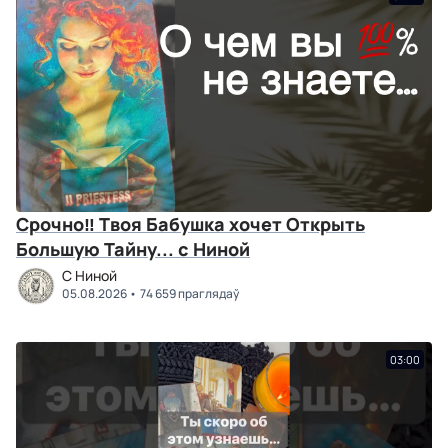
Срочно‼ Твоя Бабушка хочет Открыть
Большую Тайну... с Ниной
C Ниной
05.08.2026
74 659 праглядаў
03:00