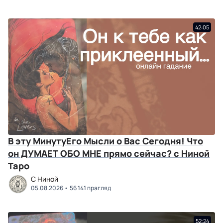
42:05
В эту МинутуЕго Мысли о Вас Сегодня! Что
он ДУМАЕТ ОБО МНЕ прямо сейчас? с Ниной
Таро
C Ниной
05.08.2026
56 141 прагляд
52:24