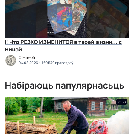
‼ Что РЕЗКО ИЗМЕНИТСЯ в твоей жизни... с
Ниной
C Ниной
04.08.2026
169 539 праглядаў
Набіраюць папулярнасьць
45:38