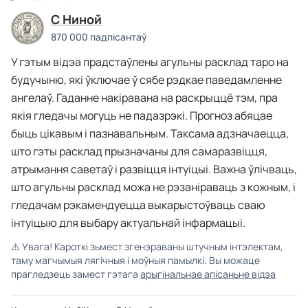
C Ниной
870 000 падпісантаў
У гэтым відэа прадстаўлены агульны расклад таро на
будучыню, які ўключае ў сябе рэдкае паведамленне
ангелаў. Гаданне накіравана на раскрыццё тэм, пра
якія гледачы могуць не падазрэкi. Прогноз абяцае
быць цікавым і пазнавальным. Таксама адзначаецца,
што гэты расклад прызначаны для самаразвіцця,
атрымання саветаў і развіцця інтуіцыі. Важна ўлічваць,
што агульны расклад можа не рэзаніраваць з кожным, і
гледачам рэкамендуецца выкарыстоўваць сваю
інтуіцыю для выбару актуальнай інфармацыі.
⚠️
Увага! Кароткі зьмест згенэраваны штучным інтэлектам,
таму магчымыя лягічныя і моўныя памылкі. Вы можаце
прагледзець замест гэтага
арыгінальнае апісаньне відэа