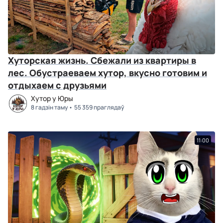
Хуторская жизнь. Сбежали из квартиры в
лес. Обустраеваем хутор, вкусно готовим и
отдыхаем с друзьями
Хутор у Юры
8 гадзін таму
55 359 праглядаў
11:00