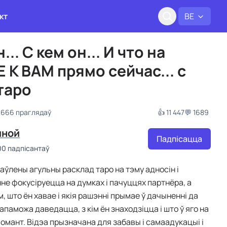
кт
BE
... С кем он... И что на
 К ВАМ прямо сейчас... с
таро
 666 праглядаў
👍 11 447
💬 1689
иной
Падпісацца
00 падпісантаў
таўлены агульны расклад таро на тэму адносін і
нне фокусіруецца на думках і пачуццях партнёра, а
, што ён хавае і якія рашэнні прымае ў дачыненні да
апаможа даведацца, з кім ён знаходзіцца і што ў яго на
момант. Відэа прызначана для забавы і самаадукацыі і