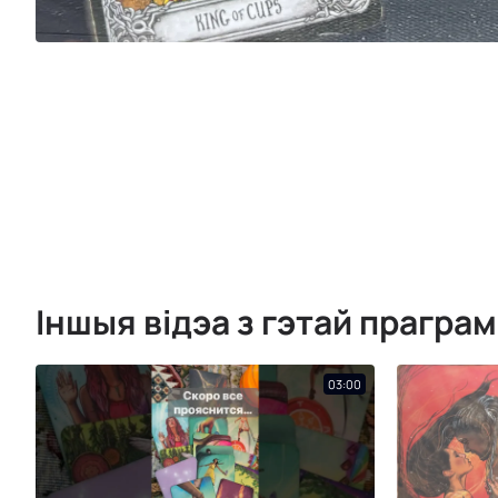
Іншыя відэа з гэтай прагра
03:00