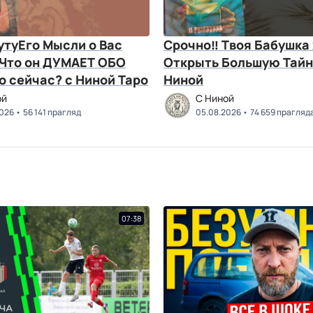
утуЕго Мысли о Вас
Срочно‼ Твоя Бабушка
 Что он ДУМАЕТ ОБО
Открыть Большую Тайну.
МНЕ прямо сейчас? с Ниной Таро
Ниной
ой
C Ниной
2026
56 141 прагляд
05.08.2026
74 659 прагляд
07:38