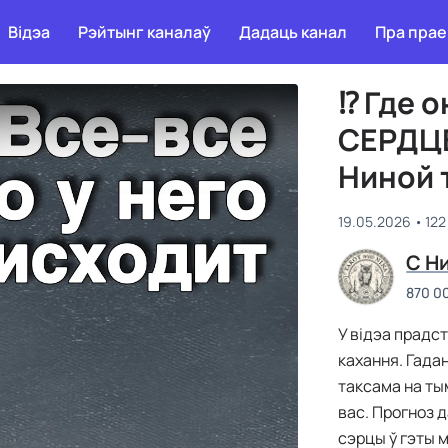
Відэа
Рэйтынг каналаў
Дадаць канал
Пра прае
⁉ Где он
СЕРДЦЕ
Ниной 
19.05.2026
122
C Н
870 0
У відэа прадс
кахання. Гада
таксама на тым
вас. Прогноз д
сэрцы ў гэты 