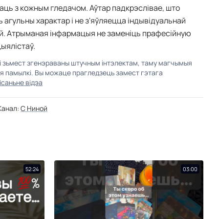
аць з кожным гледачом. Аўтар падкрэслівае, што
ь агульны характар і не з'яўляецца індывідуальнай
й. Атрыманая інфармацыя не заменіць прафесійную
ыялістаў.
кі зьмест згенэраваны штучным інтэлектам, таму магчымыя
ыя памылкі. Вы можаце прагледзець замест гэтага
ісаньне відэа
Канал:
C Ниной
52:24
03:00