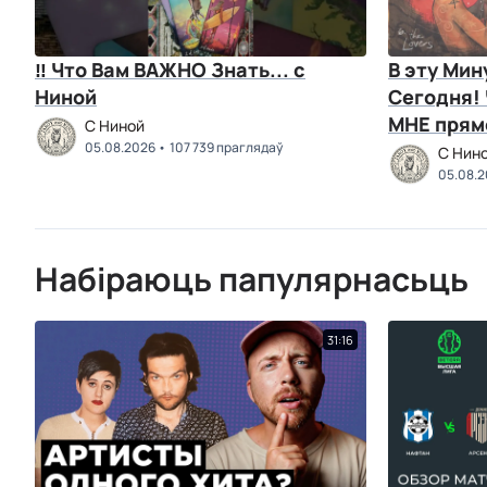
‼ Что Вам ВАЖНО Знать... с
В эту Мин
Ниной
Сегодня!
C Ниной
05.08.2026
107 739 праглядаў
C Нин
05.08.
Набіраюць папулярнасьць
31:16