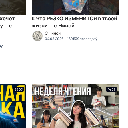
 хочет
‼ Что РЕЗКО ИЗМЕНИТСЯ в твоей
.. с
жизни... с Ниной
C Ниной
04.08.2026
169 539 праглядаў
аў
25:03
44:59