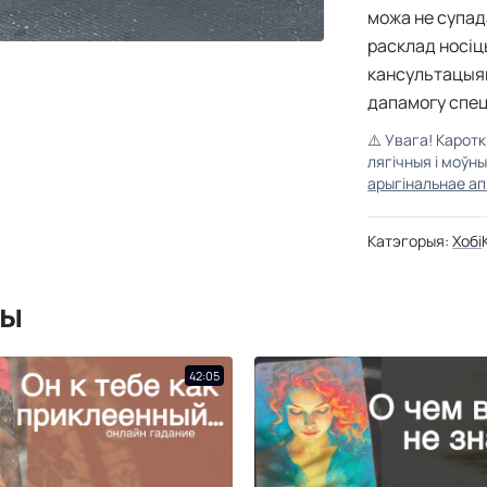
можа не супад
расклад носіц
кансультацыя
дапамогу спец
⚠️
Увага! Карот
лягічныя і моўн
арыгінальнае ап
Катэгорыя:
Хобі
мы
42:05