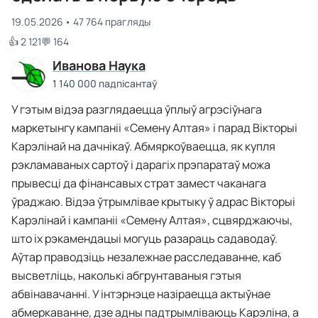
19.05.2026
47 764 прагляды
👍 2 121
💬 164
Иванова Наука
1 140 000 падпісантаў
У гэтым відэа разглядаецца ўплыў агрэсіўнага
маркетынгу кампаніі «Семену Алтая» і парад Вікторыі
Карэлінай на дачнікаў. Абмяркоўваецца, як купля
рэкламаваных сартоў і дарагіх прэпаратаў можа
прывесці да фінансавых страт замест чаканага
ўраджаю. Відэа ўтрымлівае крытыку ў адрас Вікторыі
Карэлінай і кампаніі «Семену Алтая», сцвярджаючы,
што іх рэкамендацыі могуць разараць садаводаў.
Аўтар праводзіць незалежнае расследаванне, каб
высветліць, наколькі абгрунтаваныя гэтыя
абвінавачанні. У інтэрнэце назіраецца актыўнае
абмеркаванне, дзе адны падтрымліваюць Карэліна, а