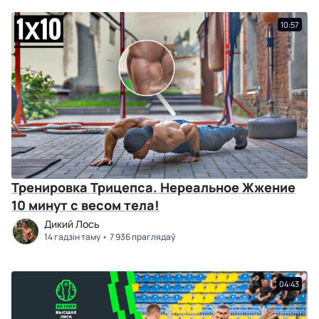
10:57
Тренировка Трицепса. Нереальное Жжение
10 минут с весом тела!
Дикий Лось
14 гадзін таму
7 936 праглядаў
04:43