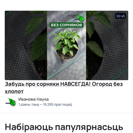
02:45
Забудь про сорняки НАВСЕГДА! Огород без
хлопот
Иванова Наука
1 дзень таму
16 265 праглядаў
Набіраюць папулярнасьць