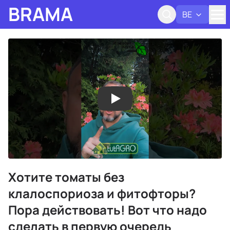
BRAMA
BE
Адк
Хотите томаты без
клалоспориоза и фитофторы?
Пора действовать! Вот что надо
сделать в первую очередь