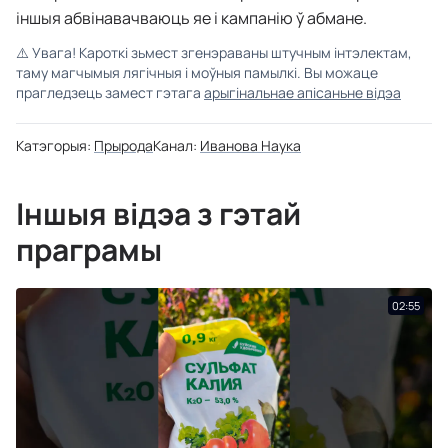
іншыя абвінавачваюць яе і кампанію ў абмане.
⚠️
Увага! Кароткі зьмест згенэраваны штучным інтэлектам,
таму магчымыя лягічныя і моўныя памылкі. Вы можаце
прагледзець замест гэтага
арыгінальнае апісаньне відэа
Катэгорыя:
Прырода
Канал:
Иванова Наука
Іншыя відэа з гэтай
праграмы
02:55