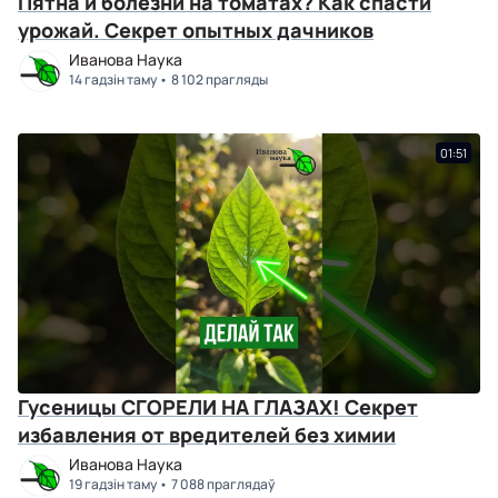
Пятна и болезни на томатах? Как спасти
урожай. Секрет опытных дачников
Иванова Наука
14 гадзін таму
8 102 прагляды
01:51
Гусеницы СГОРЕЛИ НА ГЛАЗАХ! Секрет
избавления от вредителей без химии
Иванова Наука
19 гадзін таму
7 088 праглядаў