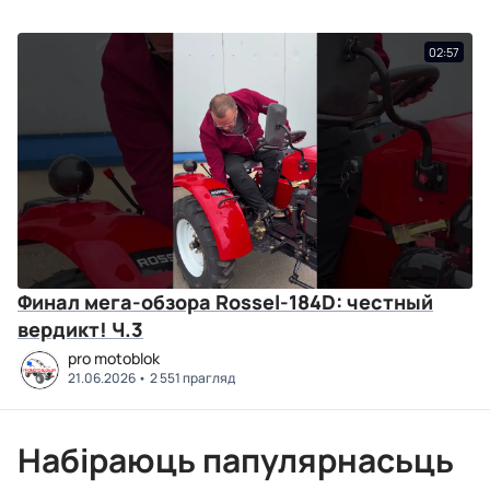
02:57
Финал мега-обзора Rossel-184D: честный
вердикт! Ч.3
pro motoblok
21.06.2026
2 551 прагляд
Набіраюць папулярнасьць