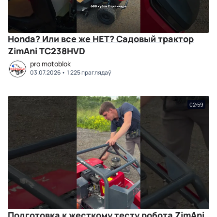
Honda? Или все же НЕТ? Садовый трактор
ZimAni TC238HVD
pro motoblok
03.07.2026
1 225 праглядаў
02:59
Подготовка к жесткому тесту робота ZimAni