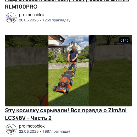
RLM100PRO
pro motoblok
26.06.2026
1 259 праглядаў
01:43
Эту косилку скрывали! Вся правда о ZimAni
LC348V - Часть 2
pro motoblok
22.06.2026
1 987 праглядаў