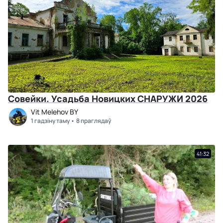
Совейки. Усадьба Новицких СНАРУЖИ 2026
Vit Melehov BY
1 гадзіну таму
8 праглядаў
41:32