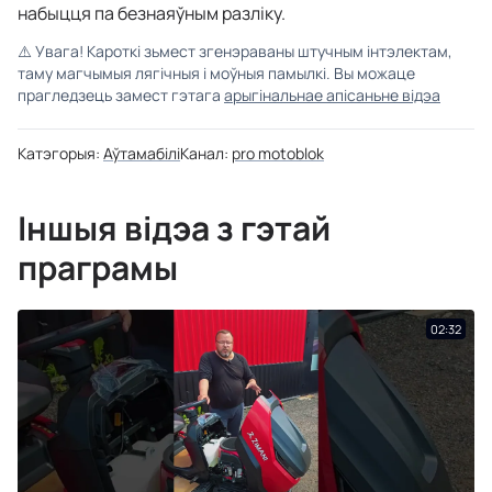
набыцця па безнаяўным разліку.
⚠️
Увага! Кароткі зьмест згенэраваны штучным інтэлектам,
таму магчымыя лягічныя і моўныя памылкі. Вы можаце
прагледзець замест гэтага
арыгінальнае апісаньне відэа
Катэгорыя:
Аўтамабілі
Канал:
pro motoblok
Іншыя відэа з гэтай
праграмы
02:32