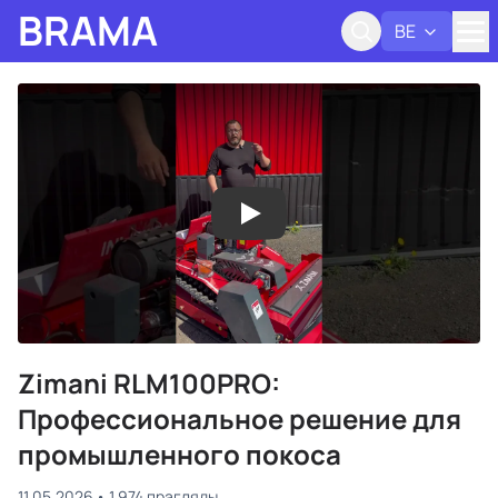
BRAMA
BE
Адк
Zimani RLM100PRO:
Профессиональное решение для
промышленного покоса
11.05.2026
1 974 прагляды