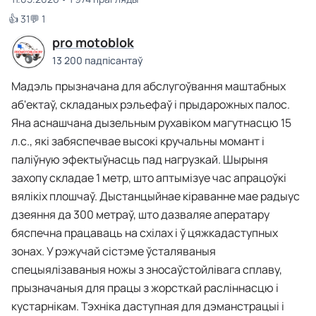
👍 31
💬 1
pro motoblok
13 200 падпісантаў
Мадэль прызначана для абслугоўвання маштабных
аб'ектаў, складаных рэльефаў і прыдарожных палос.
Яна аснашчана дызельным рухавіком магутнасцю 15
л.с., які забяспечвае высокі кручальны момант і
паліўную эфектыўнасць пад нагрузкай. Шырыня
захопу складае 1 метр, што аптымізуе час апрацоўкі
вялікіх плошчаў. Дыстанцыйнае кіраванне мае радыус
дзеяння да 300 метраў, што дазваляе аператару
бяспечна працаваць на схілах і ў цяжкадаступных
зонах. У рэжучай сістэме ўсталяваныя
спецыялізаваныя ножы з зносаўстойлівага сплаву,
прызначаныя для працы з жорсткай расліннасцю і
кустарнікам. Тэхніка даступная для дэманстрацыі і