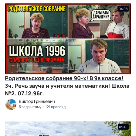
04:08
Родительское собрание 90-х! В 9в классе!
3ч. Речь зауча и учителя математики! Школа
№2. 07.12.96г.
Виктор Гринкевич
5 гадзін таму
121 прагляд
09:01