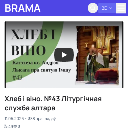
BRAMA
BE
Адк
Хлеб і віно. №43 Літургічная
служба алтара
11.05.2026
388 праглядаў
👍 49
💬 3