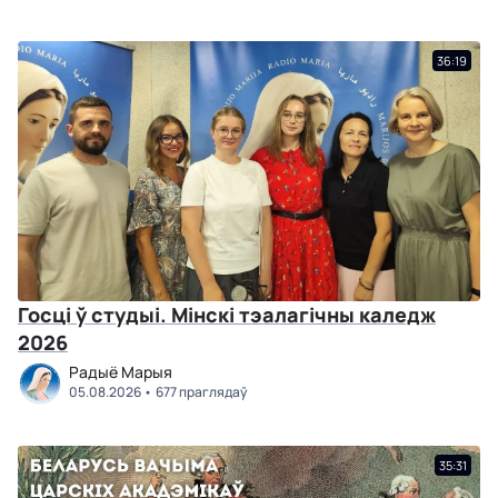
36:19
Госці ў студыі. Мінскі тэалагічны каледж
2026
Радыё Марыя
05.08.2026
677 праглядаў
35:31