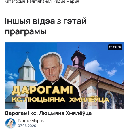
Катэгорыя:
Рэлігія
Канал:
Радыё Марыя
Іншыя відэа з гэтай
праграмы
01:06:18
Дарогамі кс. Люцыяна Хмялёўца
Радыё Марыя
07.08.2026