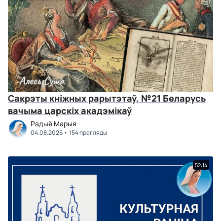
Сакрэты кніжных рарытэтаў. №21 Беларусь
вачыма царскіх акадэмікаў
Радыё Марыя
04.08.2026
154 прагляды
52:14