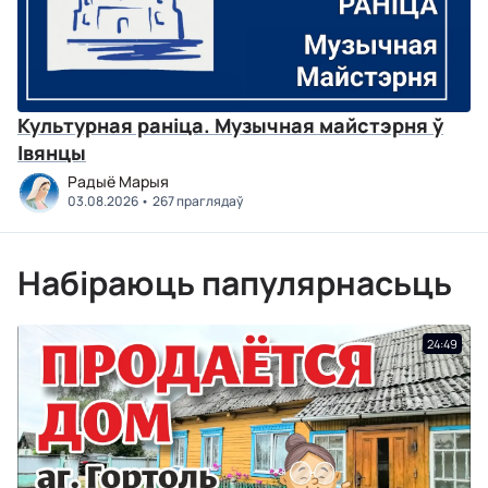
Культурная раніца. Музычная майстэрня ў
Івянцы
Радыё Марыя
03.08.2026
267 праглядаў
Набіраюць папулярнасьць
24:49