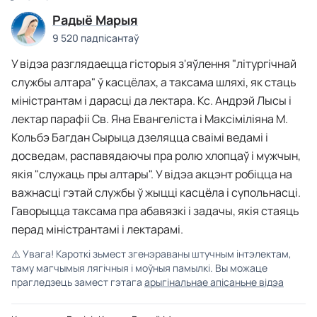
Радыё Марыя
9 520 падпісантаў
У відэа разглядаецца гісторыя з'яўлення "літургічнай
службы алтара" ў касцёлах, а таксама шляхі, як стаць
міністрантам і дарасці да лектара. Кс. Андрэй Лысы і
лектар парафіі Св. Яна Евангеліста і Максіміліяна М.
Кольбэ Багдан Сырыца дзеляцца сваімі ведамі і
досведам, распавядаючы пра ролю хлопцаў і мужчын,
якія "служаць пры алтары". У відэа акцэнт робіцца на
важнасці гэтай службы ў жыцці касцёла і супольнасці.
Гаворыцца таксама пра абавязкі і задачы, якія стаяць
перад міністрантамі і лектарамі.
⚠️
Увага! Кароткі зьмест згенэраваны штучным інтэлектам,
таму магчымыя лягічныя і моўныя памылкі. Вы можаце
прагледзець замест гэтага
арыгінальнае апісаньне відэа