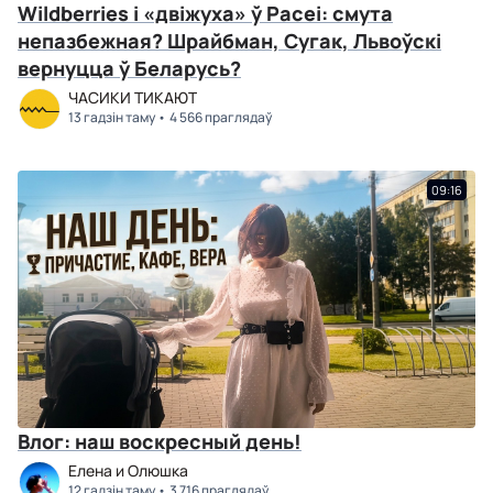
Wildberries і «двіжуха» ў Расеі: смута
непазбежная? Шрайбман, Сугак, Львоўскі
вернуцца ў Беларусь?
ЧАСИКИ ТИКАЮТ
13 гадзін таму
4 566 праглядаў
09:16
Влог: наш воскресный день!
Елена и Олюшка
12 гадзін таму
3 716 праглядаў