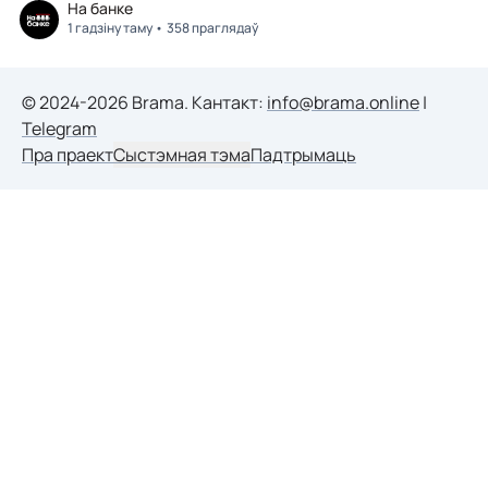
На банке
1 гадзіну таму
358 праглядаў
© 2024-2026 Brama. Кантакт:
info@brama.online
|
Telegram
Пра праект
Сыстэмная тэма
Падтрымаць