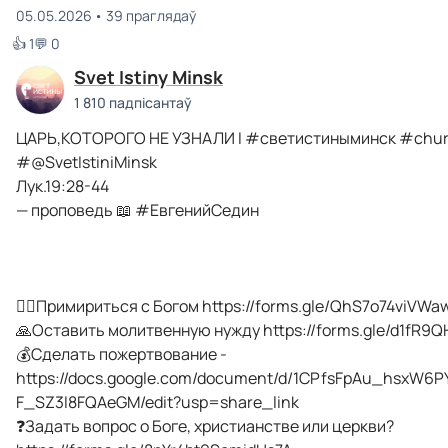
05.05.2026
39 праглядаў
👍 1
💬 0
Svet Istiny Minsk
1 810 падпісантаў
ЦАРЬ,КОТОРОГО НЕ УЗНАЛИ I #светистиныминск #chu
#@SvetIstiniMinsk
Лук.19:28-44
— проповедь 📖 #ЕвгенийСедин
🧎‍♂️Примириться с Богом https://forms.gle/QhS7o74viVW
🙏Оставить молитвенную нужду https://forms.gle/d1fR9Q
💰Сделать пожертвование -
https://docs.google.com/document/d/1CPfsFpAu_hsxW6
F_SZ3I8FQAeGM/edit?usp=share_link
❓Задать вопрос о Боге, христианстве или церкви?