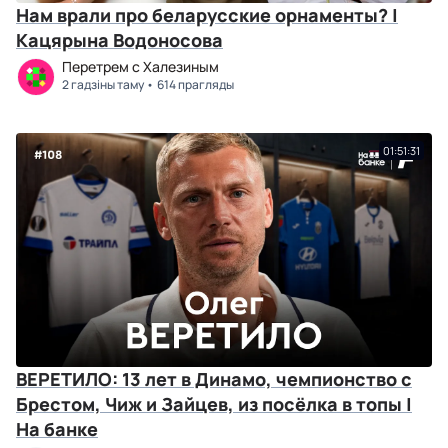
Нам врали про беларусские орнаменты? |
Кацярына Водоносова
Перетрем с Халезиным
2 гадзіны таму
614 прагляды
01:51:31
ВЕРЕТИЛО: 13 лет в Динамо, чемпионство с
Брестом, Чиж и Зайцев, из посёлка в топы |
На банке