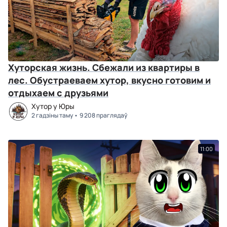
Хуторская жизнь. Сбежали из квартиры в
лес. Обустраеваем хутор, вкусно готовим и
отдыхаем с друзьями
Хутор у Юры
2 гадзіны таму
9 208 праглядаў
11:00