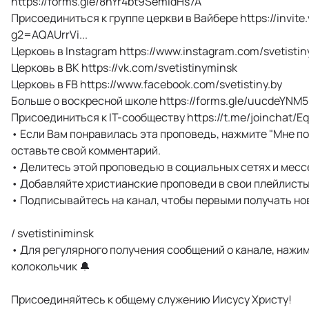
https://forms.gle/8nYr4bt9SemidHs7A
Присоединиться к группе церкви в Вайбере https://invite.
g2=AQAUrrVi...
Церковь в Instagram https://www.instagram.com/svetistiny
Церковь в ВК https://vk.com/svetistinyminsk
Церковь в FB https://www.facebook.com/svetistiny.by
Больше о воскресной школе https://forms.gle/uucdeYNM
Присоединиться к IT-сообществу https://t.me/joinchat/Eq
• Если Вам понравилась эта проповедь, нажмите "Мне п
оставьте свой комментарий.
• Делитесь этой проповедью в социальных сетях и мес
• Добавляйте христианские проповеди в свои плейлисты
• Подписывайтесь на канал, чтобы первыми получать но
/ svetistiniminsk
• Для регулярного получения сообщений о канале, нажи
колокольчик 🔔
Присоединяйтесь к общему служению Иисусу Христу!