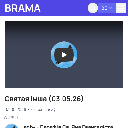
BRAMA
BE
Адк
Святая Імша (03.05.26)
03.05.2026
78 праглядаў
👍 3
💬 0
Janby - Парафія Св. Яна Евангеліста