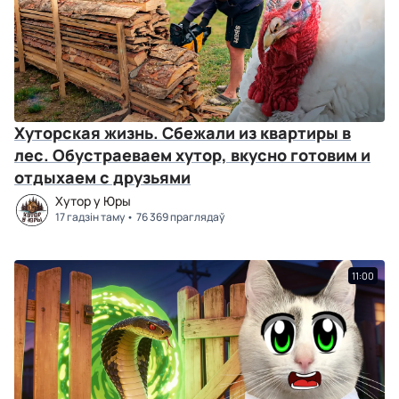
Хуторская жизнь. Сбежали из квартиры в
лес. Обустраеваем хутор, вкусно готовим и
отдыхаем с друзьями
Хутор у Юры
17 гадзін таму
76 369 праглядаў
11:00