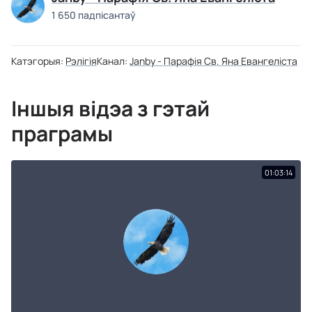
1 650 падпісантаў
Катэгорыя:
Рэлігія
Канал:
Janby - Парафія Св. Яна Евангеліста
Іншыя відэа з гэтай
праграмы
01:03:14