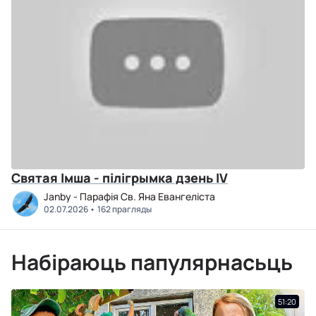
Святая Імша - пілігрымка дзень IV
Janby - Парафія Св. Яна Евангеліста
02.07.2026
162 прагляды
Набіраюць папулярнасьць
51:20