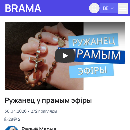
BRAMA
BE
Адк
Ружанец у прамым эфіры
30.04.2026
272 прагляды
👍 28
💬 2
Радыё Марыя