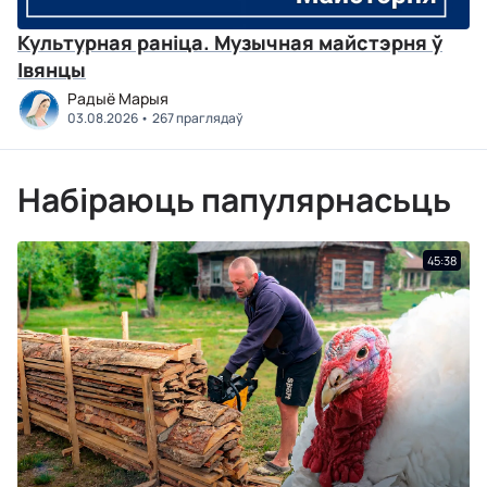
Культурная раніца. Музычная майстэрня ў
Івянцы
Радыё Марыя
03.08.2026
267 праглядаў
Набіраюць папулярнасьць
45:38