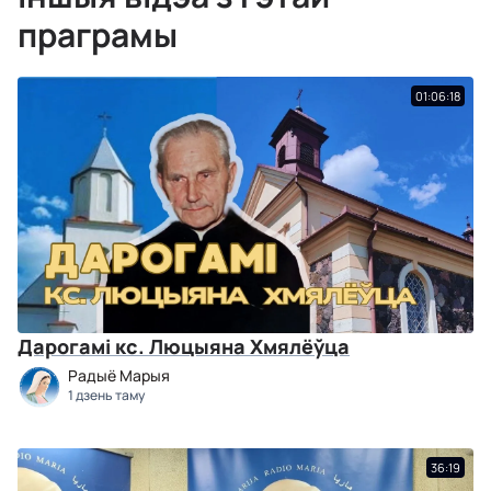
праграмы
01:06:18
Дарогамі кс. Люцыяна Хмялёўца
Радыё Марыя
1 дзень таму
36:19