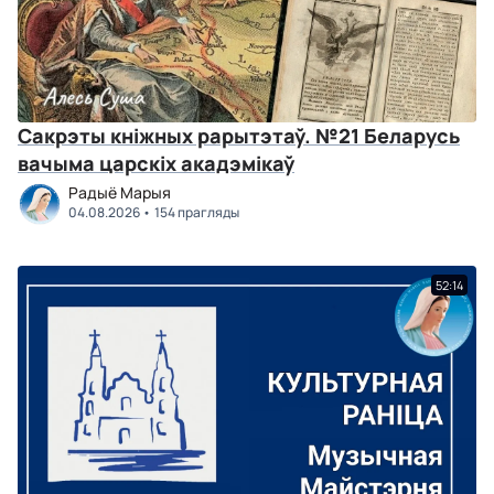
Сакрэты кніжных рарытэтаў. №21 Беларусь
вачыма царскіх акадэмікаў
Радыё Марыя
04.08.2026
154 прагляды
52:14