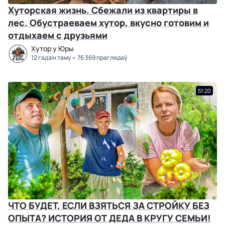
Хуторская жизнь. Сбежали из квартиры в
лес. Обустраеваем хутор, вкусно готовим и
отдыхаем с друзьями
Хутор у Юры
12 гадзін таму
76 369 праглядаў
51:20
ЧТО БУДЕТ, ЕСЛИ ВЗЯТЬСЯ ЗА СТРОЙКУ БЕЗ
ОПЫТА? ИСТОРИЯ ОТ ДЕДА В КРУГУ СЕМЬИ!