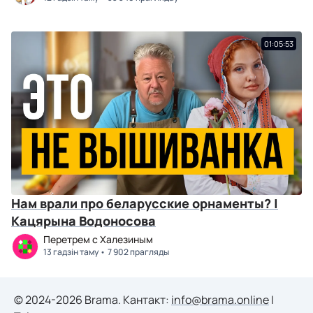
01:05:53
Нам врали про беларусские орнаменты? |
Кацярына Водоносова
Перетрем с Халезиным
13 гадзін таму
7 902 прагляды
© 2024-2026 Brama. Кантакт:
info@brama.online
|