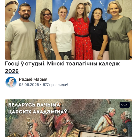
Госці ў студыі. Мінскі тэалагічны каледж
2026
Радыё Марыя
05.08.2026
677 праглядаў
35:31