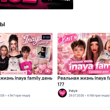
мы
37:03
жизнь Inaya family день
Реальная жизнь Inaya f
177
Inaya
026
4 947 праглядаў
29.07.2026
6 166 праглядаў