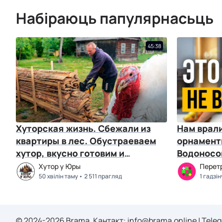
Набіраюць папулярнасьць
45:38
Хуторская жизнь. Сбежали из
Нам врал
квартиры в лес. Обустраеваем
орнамент
хутор, вкусно готовим и
Водоносо
отдыхаем с друзьями
Хутор у Юры
Перет
50 хвілін таму
2 511 прагляд
1 гадзін
© 2024-2026 Brama. Кантакт:
info@brama.online
|
Tele