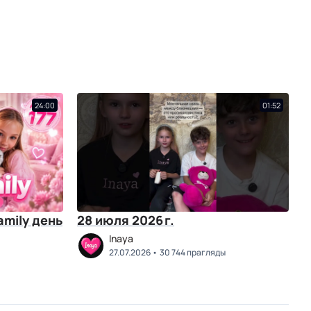
24:00
01:52
amily день
28 июля 2026 г.
Inaya
27.07.2026
30 744 прагляды