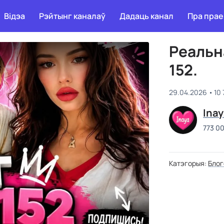
Відэа
Рэйтынг каналаў
Дадаць канал
Пра прае
Реальна
152.
29.04.2026
10
Ina
773 0
Катэгорыя:
Бло