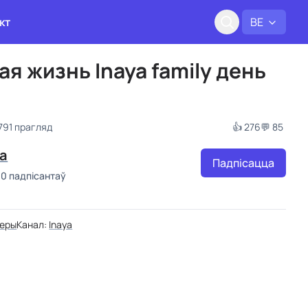
кт
BE
я жизнь Inaya family день
 791 прагляд
👍 276
💬 85
ya
Падпісацца
00 падпісантаў
геры
Канал:
Inaya