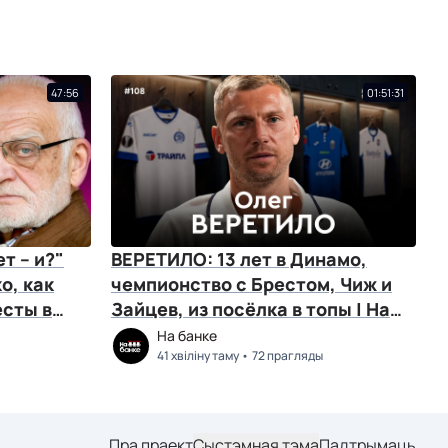
47:56
01:51:31
т – и?"
ВЕРЕТИЛО: 13 лет в Динамо,
о, как
чемпионство с Брестом, Чиж и
есты в
Зайцев, из посёлка в топы | На
банке
На банке
41 хвіліну таму
72 прагляды
Пра праект
Сыстэмная тэма
Падтрымаць