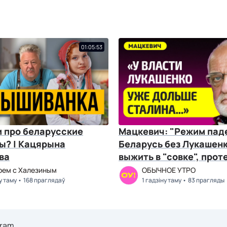
01:05:53
и про беларусские
Мацкевич: "Режим паде
ы? | Кацярына
Беларусь без Лукашенк
ва
выжить в "совке", прот
2020-м, Сталин
рем с Халезиным
ОБЫЧНОЕ УТРО
у таму
168 праглядаў
1 гадзіну таму
83 прагляды
gram