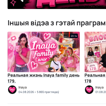
Іншыя відэа з гэтай прагра
20:14
Реальная жизнь Inaya family день
Реальная 
179.
178
Inaya
Inaya
04.08.2026
5 865 праглядаў
01.08.2