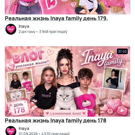
Реальная жизнь Inaya family день 179.
Inaya
2 дні таму
3 948 праглядаў
37:03
Реальная жизнь Inaya family день 178
Inaya
01.08.2026
4 570 праглядаў