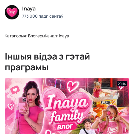
Inaya
773 000 падпісантаў
Катэгорыя:
Блогеры
Канал:
Inaya
Іншыя відэа з гэтай
праграмы
20:14