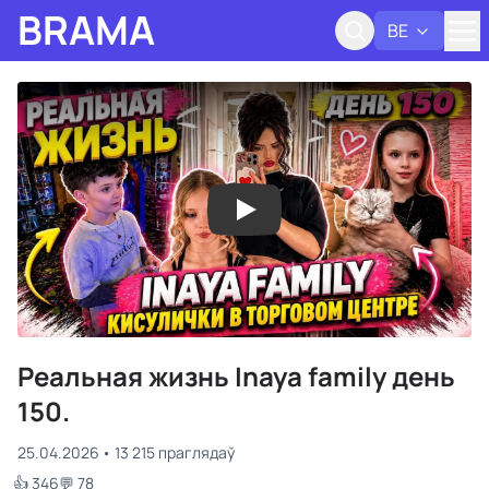
BRAMA
BE
Адк
Реальная жизнь Inaya family день
150.
25.04.2026
13 215 праглядаў
👍 346
💬 78