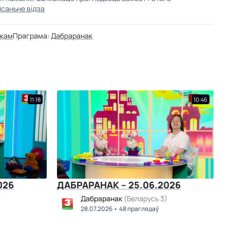
ісаньне відэа
ткам
Праграма:
Дабраранак
11:18
10:46
026
ДАБРАРАНАК – 25.06.2026
)
Дабраранак
(Беларусь 3)
28.07.2026
48 праглядаў