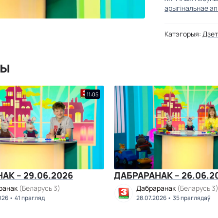
арыгінальнае ап
Катэгорыя:
Дзе
мы
11:05
АК – 29.06.2026
ДАБРАРАНАК – 26.06.2
ранак
(Беларусь 3)
Дабраранак
(Беларусь 3
026
41 прагляд
28.07.2026
35 праглядаў