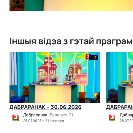
Іншыя відэа з гэтай прагра
11:17
ДАБРАРАНАК – 30.06.2026
ДАБРАРАН
Дабраранак
(Беларусь 3)
Дабра
28.07.2026
51 прагляд
28.07.2