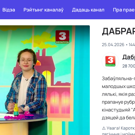
Відэа
Рэйтынг каналаў
Дадаць канал
Пра прае
ДАБРАР
25.04.2026
14
Даб
28 70
Забаўляльна-п
малодшых школ
лялькі, якія 
прапануе рубр
кінастудыяй "А
дзяцей да бел
⚠️
Увага! Карот
лягічныя і моўн