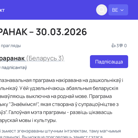
кт
BE
АНАК – 30.03.2026
4 прагляды
👍 3
💬 0
раранак
(Беларусь 3)
Падпісацца
0 падпісантаў
азнавальная праграма накіравана на дашкольнікаў і
ьнікаў. У ёй удзельнічаюць абаяльныя беларускія
размаўляюць выключна на роднай мове. Праграма
ыку "Знаёмiмся!", якая створана ў супрацоўніцтве з
ўз". Галоўная мэта праграмы - развіць цікавасць
арускай мовы і культуры.
кі зьмест згенэраваны штучным інтэлектам, таму магчымыя
ыя памылкі. Вы можаце прагледзець замест гэтага