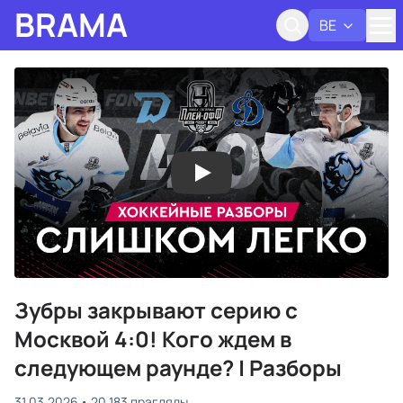
BRAMA
BE
Адк
Зубры закрывают серию с
Москвой 4:0! Кого ждем в
следующем раунде? | Разборы
31.03.2026
20 183 прагляды