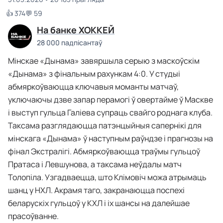
👍 374
💬 59
На банке ХОККЕЙ
28 000 падпісантаў
Мінскае «Дынама» завяршыла серыю з маскоўскім
«Дынама» з фінальным рахункам 4:0. У студыі
абмяркоўваюцца ключавыя моманты матчаў,
уключаючы дзве запар перамогі ў овертайме ў Маскве
і выступ гульца Галіева супраць свайго роднага клуба.
Таксама разглядаюцца патэнцыйныя сапернікі для
мінскага «Дынама» ў наступным раўндзе і прагнозы на
фінал Экстралігі. Абмяркоўваюцца траўмы гульцоў
Пратаса і Левшунова, а таксама неўдалы матч
Толопіла. Узгадваецца, што Клімовіч можа атрымаць
шанц у НХЛ. Акрамя таго, закранаюцца поспехі
беларускіх гульцоў у КХЛ і іх шансы на далейшае
прасоўванне.