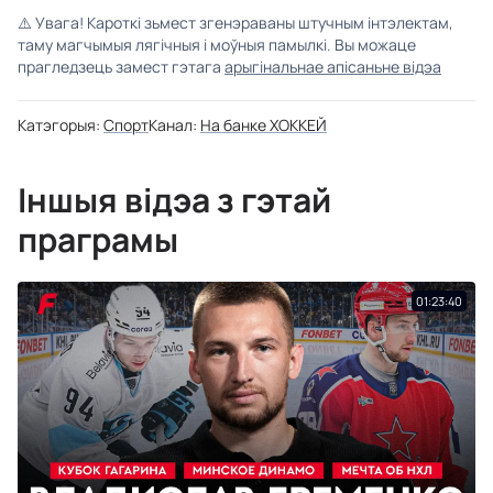
⚠️
Увага! Кароткі зьмест згенэраваны штучным інтэлектам,
таму магчымыя лягічныя і моўныя памылкі. Вы можаце
прагледзець замест гэтага
арыгінальнае апісаньне відэа
Катэгорыя:
Спорт
Канал:
На банке ХОККЕЙ
Іншыя відэа з гэтай
праграмы
01:23:40