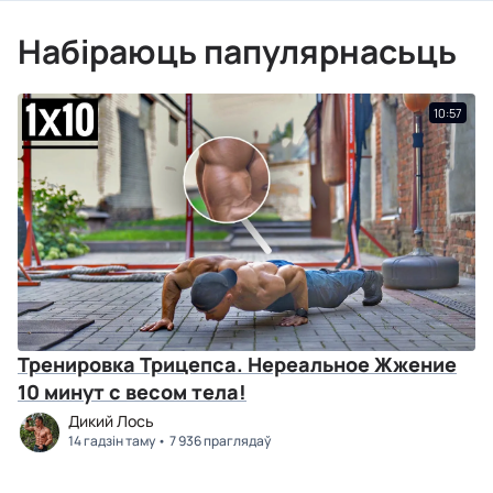
Набіраюць папулярнасьць
10:57
Тренировка Трицепса. Нереальное Жжение
10 минут с весом тела!
Дикий Лось
14 гадзін таму
7 936 праглядаў