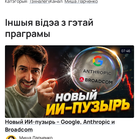
Катэгорыя:
Тэхналёгіі
Канал:
Миша Ларченко
Іншыя відэа з гэтай
праграмы
07:46
Новый ИИ-пузырь – Google, Anthropic и
Broadcom
Миша Ларченко