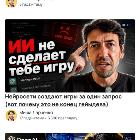
8 гадзін таму
06:05
Нейросети создают игры за один запрос
(вот почему это не конец геймдева)
Миша Ларченко
17 гадзін таму
3 590 праглядаў
18:14