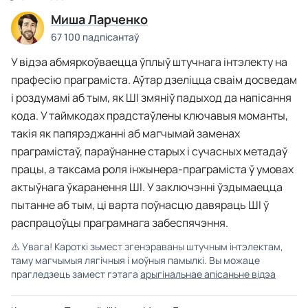
Миша Ларченко
67 100 падпісантаў
У відэа абмяркоўваецца ўплыў штучнага інтэлекту на
прафесію праграміста. Аўтар дзеліцца сваім досведам
і роздумамі аб тым, як ШІ змяніў падыход да напісання
кода. У таймкодах прадстаўлены ключавыя моманты,
такія як папярэджанні аб магчымай заменах
праграмістаў, параўнанне старых і сучасных метадаў
працы, а таксама роля інжынера-праграміста ў умовах
актыўнага ўкаранення ШІ. У заключэнні ўздымаецца
пытанне аб тым, ці варта поўнасцю давяраць ШІ ў
распрацоўцы праграмнага забеспячэння.
⚠️
Увага! Кароткі зьмест згенэраваны штучным інтэлектам,
таму магчымыя лягічныя і моўныя памылкі. Вы можаце
прагледзець замест гэтага
арыгінальнае апісаньне відэа