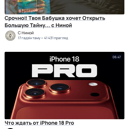
Срочно‼ Твоя Бабушка хочет Открыть
Большую Тайну... с Ниной
C Ниной
17 гадзін таму
41 431 прагляд
06:47
Что ждать от iPhone 18 Pro