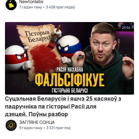
Newtonlabs
7 гадзін таму
3 458 праглядаў
23:54
Суцэльная Беларусія і яшчэ 25 касякоў з
падручніка па гісторыі Расіі для
дзяцей. Поўны разбор
ЗАГЛЯНЕ СОНЦА
9 гадзін таму
3 321 прагляд