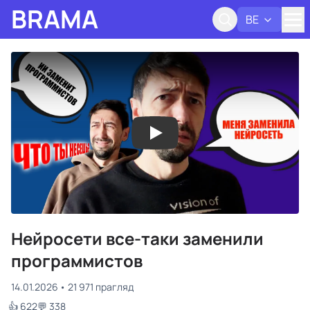
BRAMA
BE
Адк
Нейросети все-таки заменили
программистов
14.01.2026
21 971 прагляд
👍 622
💬 338