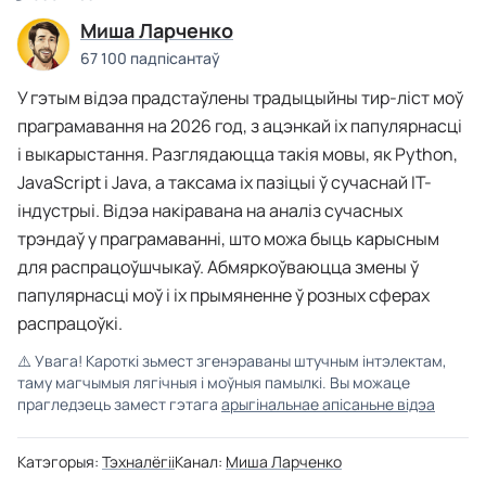
Миша Ларченко
67 100 падпісантаў
У гэтым відэа прадстаўлены традыцыйны тир-ліст моў
праграмавання на 2026 год, з ацэнкай іх папулярнасці
і выкарыстання. Разглядаюцца такія мовы, як Python,
JavaScript і Java, а таксама іх пазіцыі ў сучаснай IT-
індустрыі. Відэа накіравана на аналіз сучасных
трэндаў у праграмаванні, што можа быць карысным
для распрацоўшчыкаў. Абмяркоўваюцца змены ў
папулярнасці моў і іх прымяненне ў розных сферах
распрацоўкі.
⚠️
Увага! Кароткі зьмест згенэраваны штучным інтэлектам,
таму магчымыя лягічныя і моўныя памылкі. Вы можаце
прагледзець замест гэтага
арыгінальнае апісаньне відэа
Катэгорыя:
Тэхналёгіі
Канал:
Миша Ларченко