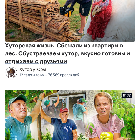
Хуторская жизнь. Сбежали из квартиры в
лес. Обустраеваем хутор, вкусно готовим и
отдыхаем с друзьями
Хутор у Юры
12 гадзін таму
76 369 праглядаў
51:20