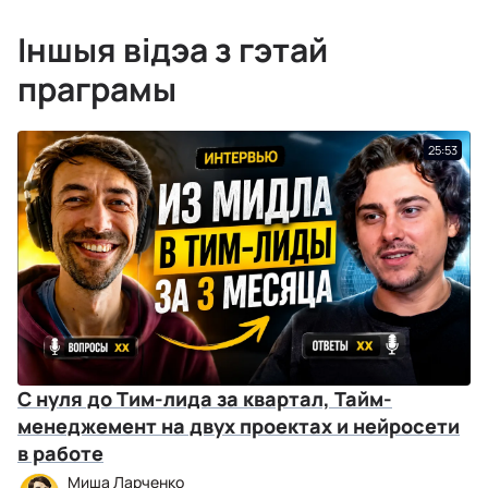
Іншыя відэа з гэтай
праграмы
25:53
С нуля до Тим-лида за квартал, Тайм-
менеджемент на двух проектах и нейросети
в работе
Миша Ларченко