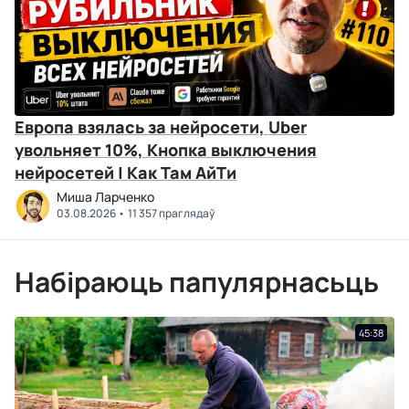
Европа взялась за нейросети, Uber
увольняет 10%, Кнопка выключения
нейросетей | Как Там АйТи
Миша Ларченко
03.08.2026
11 357 праглядаў
Набіраюць папулярнасьць
45:38