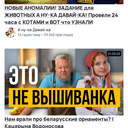
НОВЫЕ АНОМАЛИИ! ЗАДАНИЕ для
ЖИВОТНЫХ А НУ-КА ДАВАЙ-КА! Провели 24
часа с КОТАМИ и ВОТ что УЗНАЛИ
А ну-ка Давай-ка
12 гадзін таму
33 340 праглядаў
01:05:53
Нам врали про беларусские орнаменты? |
Кацярына Водоносова