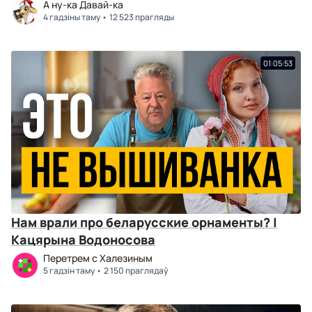
А ну-ка Давай-ка
4 гадзіны таму
12 523 прагляды
01:05:53
Нам врали про беларусские орнаменты? |
Кацярына Водоносова
Перетрем с Халезиным
5 гадзін таму
2 150 праглядаў