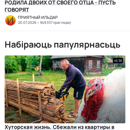
РОДИЛА ДВОИХ ОТ СВОЕГО ОТЦА - ПУСТЬ
ГОВОРЯТ
ПРИЯТНЫЙ ИЛЬДАР
20.07.2026
949 337 праглядаў
Набіраюць папулярнасьць
45:38
Хуторская жизнь. Сбежали из квартиры в