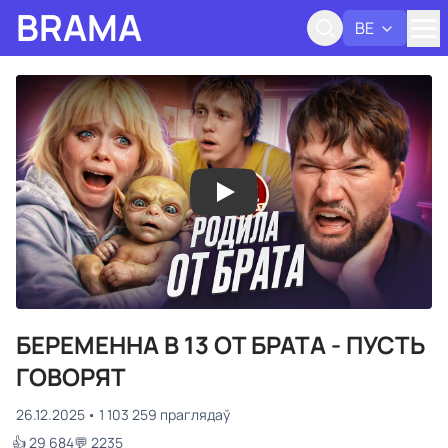
BRAMA
BE
Адк
БЕРЕМЕННА В 13 ОТ БРАТА - ПУСТЬ
ГОВОРЯТ
26.12.2025
1 103 259 праглядаў
👍 29 684
💬 2235