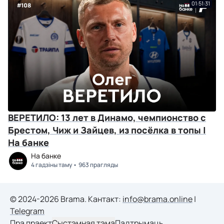
01:51:31
ВЕРЕТИЛО: 13 лет в Динамо, чемпионство с
Брестом, Чиж и Зайцев, из посёлка в топы |
На банке
На банке
4 гадзіны таму
963 прагляды
© 2024-2026 Brama. Кантакт:
info@brama.online
|
Telegram
Пра праект
Сыстэмная тэма
Падтрымаць