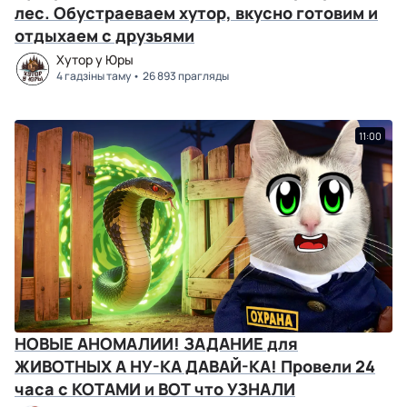
лес. Обустраеваем хутор, вкусно готовим и
отдыхаем с друзьями
Хутор у Юры
4 гадзіны таму
26 893 прагляды
11:00
НОВЫЕ АНОМАЛИИ! ЗАДАНИЕ для
ЖИВОТНЫХ А НУ-КА ДАВАЙ-КА! Провели 24
часа с КОТАМИ и ВОТ что УЗНАЛИ