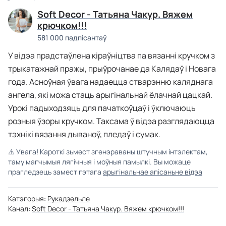
Soft Decor - Татьяна Чакур. Вяжем
крючком!!!
581 000 падпісантаў
У відэа прадстаўлена кіраўніцтва па вязанні кручком з
трыкатажнай пражы, прыўрочанае да Калядаў і Новага
года. Асноўная ўвага надаецца стварэнню каляднага
ангела, які можа стаць арыгінальнай ёлачнай цацкай.
Урокі падыходзяць для пачаткоўцаў і ўключаюць
розныя ўзоры кручком. Таксама ў відэа разглядаюцца
тэхнікі вязання дываноў, пледаў і сумак.
⚠️
Увага! Кароткі зьмест згенэраваны штучным інтэлектам,
таму магчымыя лягічныя і моўныя памылкі. Вы можаце
прагледзець замест гэтага
арыгінальнае апісаньне відэа
Катэгорыя:
Рукадзельле
Канал:
Soft Decor - Татьяна Чакур. Вяжем крючком!!!