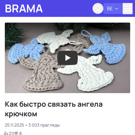
BRAMA
BE
Адк
Как быстро связать ангела
крючком
25.11.2025
3 003 прагляды
👍 211
💬 8