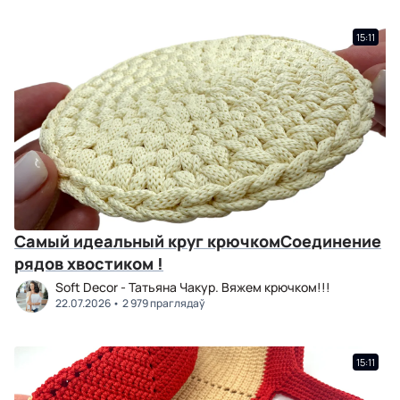
15:11
Самый идеальный круг крючкомСоединение
рядов хвостиком !
Soft Decor - Татьяна Чакур. Вяжем крючком!!!
22.07.2026
2 979 праглядаў
15:11