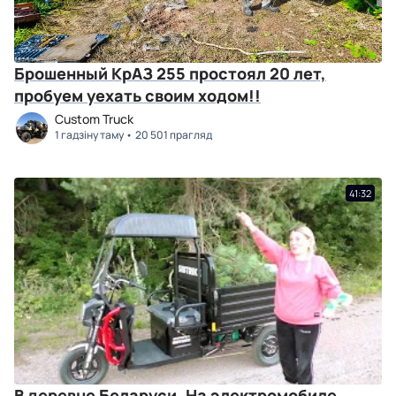
Брошенный КрАЗ 255 простоял 20 лет,
пробуем уехать своим ходом!!
Custom Truck
1 гадзіну таму
20 501 прагляд
41:32
В деревне Беларуси. На электромобиле