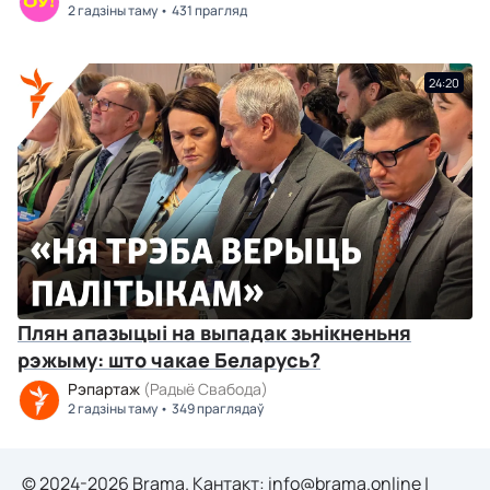
2 гадзіны таму
431 прагляд
24:20
Плян апазыцыі на выпадак зьнікненьня
рэжыму: што чакае Беларусь?
Рэпартаж
(Радыё Свабода)
2 гадзіны таму
349 праглядаў
© 2024-2026 Brama. Кантакт:
info@brama.online
|