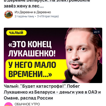
завёз жену в лес...
Из Деревни в Деревню
2 гадзіны таму
3 419 праглядаў
45:11
Чалый: "Будет катастрофа!" Побег
Лукашенко из Беларуси – деньги уже в ОАЭ и
Омане, распад России
ОБЫЧНОЕ УТРО